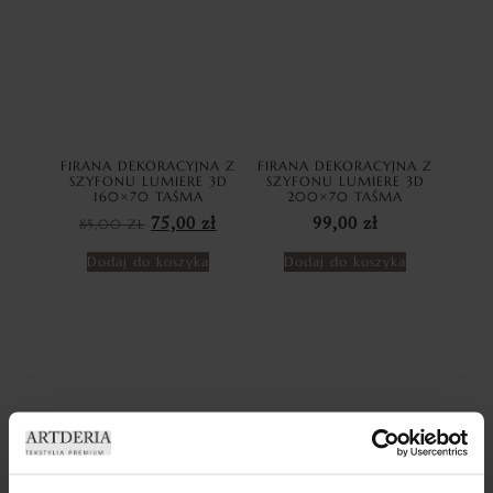
FIRANA DEKORACYJNA Z
FIRANA DEKORACYJNA Z
SZYFONU LUMIERE 3D
SZYFONU LUMIERE 3D
160×70 TAŚMA
200×70 TAŚMA
85,00
ZŁ
75,00
zł
99,00
zł
Dodaj do koszyka
Dodaj do koszyka