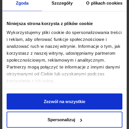
FIRANA DEKORACYJNA Z
FIRANA DEKORACYJNA Z
Zgoda
Szczegóły
O plikach cookies
SZYFONU LUMIERE 3D
SZYFONU LUMIERE 3D
200×80 PRZELOTKA
400×140 PRZELOTKI
99,00
zł
164,00
zł
Niniejsza strona korzysta z plików cookie
Dodaj do koszyka
Dodaj do koszyka
Wykorzystujemy pliki cookie do spersonalizowania treści
i reklam, aby oferować funkcje społecznościowe i
analizować ruch w naszej witrynie. Informacje o tym, jak
korzystasz z naszej witryny, udostępniamy partnerom
społecznościowym, reklamowym i analitycznym.
Partnerzy mogą połączyć te informacje z innymi danymi
otrzymanymi od Ciebie lub uzyskanymi podczas
korzystania z ich usług.
FIRANA DEKORACYJNA Z
FIRANA DEKORACYJNA Z
SZYFONU LUMIERE 3D
SZYFONU LUMIERE 3D
400×160 PRZELOTKI
400×160 TAŚMA
Zezwól na wszystkie
165,00
zł
165,00
zł
Dodaj do koszyka
Dodaj do koszyka
Spersonalizuj