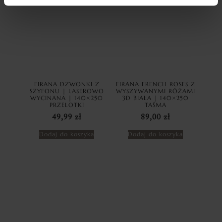
FIRANA DZWONKI Z
FIRANA FRENCH ROSES Z
SZYFONU | LASEROWO
WYSZYWANYMI RÓŻAMI
WYCINANA | 140×250
3D BIAŁA | 140×250
PRZELOTKI
TAŚMA
49,99
zł
89,00
zł
Dodaj do koszyka
Dodaj do koszyka