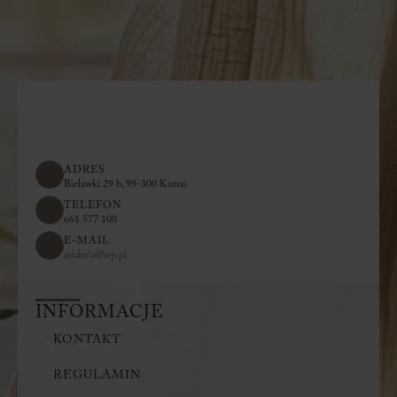
ADRES
Bielawki 29 b, 99-300 Kutno
TELEFON
661 577 100
E-MAIL
artderia@wp.pl
INFORMACJE
KONTAKT
REGULAMIN