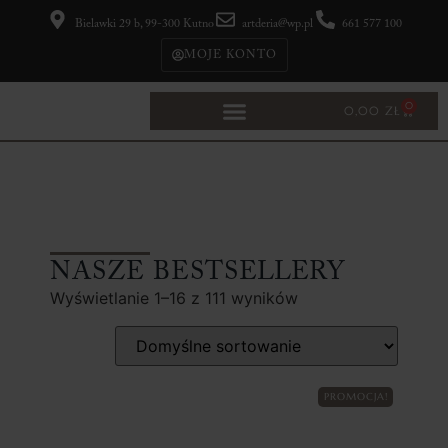
Bielawki 29 b, 99-300 Kutno
artderia@wp.pl
661 577 100
MOJE KONTO
0
0,00
ZŁ
NASZE BESTSELLERY
Wyświetlanie 1–16 z 111 wyników
PROMOCJA!