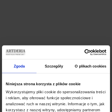
ZASŁONY WELUROWE METOR
ZASŁONY WELUROWE MODEL
Z KRYSZTAŁKAMI 140×250
METOR Z KRYSZTAŁKAMI
Zgoda
Szczegóły
O plikach cookies
SILVER ZASŁONY
CYRKONIE 140×270 BABY
DEKORACYJNE
PINK
69,99
zł
69,99
zł
Niniejsza strona korzysta z plików cookie
Dodaj do koszyka
Dodaj do koszyka
Wykorzystujemy pliki cookie do spersonalizowania treści
i reklam, aby oferować funkcje społecznościowe i
analizować ruch w naszej witrynie. Informacje o tym, jak
korzystasz z naszej witryny, udostępniamy partnerom