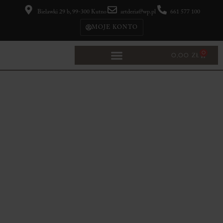
Bielawki 29 b, 99-300 Kutno
artderia@wp.pl
661 577 100
MOJE KONTO
0
0,00
ZŁ