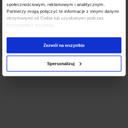
społecznościowym, reklamowym i analitycznym.
Partnerzy mogą połączyć te informacje z innymi danymi
otrzymanymi od Ciebie lub uzyskanymi podczas
korzystania z ich usług.
ZASŁONY WELUROWE
POŚCIEL FRENCH ROSES Z
FOREVER ROSE 140X250 RÓŻE
WYSZYWANYMI RÓŻAMI
Zezwól na wszystkie
3D NOWOŚĆ! BRUDNY RÓŻ
NOWOŚĆ 160×200 | SZARY
TAŚMA ZASŁONA
135,00
zł
149,00
zł
Spersonalizuj
Dodaj do koszyka
Dodaj do koszyka