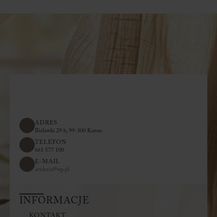
ADRES
Bielawki 29 b, 99-300 Kutno
TELEFON
661 577 100
E-MAIL
artderia@wp.pl
INFORMACJE
KONTAKT