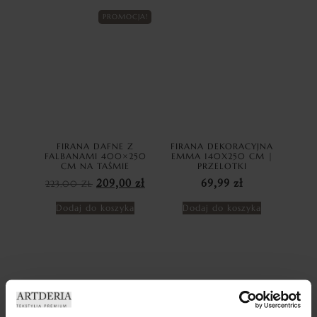
PROMOCJA!
FIRANA DAFNE Z
FIRANA DEKORACYJNA
FALBANAMI 400×250
EMMA 140X250 CM |
CM NA TAŚMIE
PRZELOTKI
223,00
ZŁ
209,00
zł
69,99
zł
Dodaj do koszyka
Dodaj do koszyka