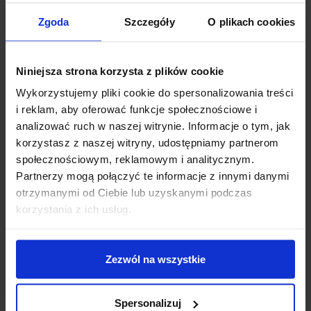
Zgoda
Szczegóły
O plikach cookies
FIRANA DEKORACYJNA
FIRANA DEKORACYJNA
EMMA 140X250 CM |
EMMA 400X230 CM |
TAŚMA MARSZCZĄCA
PRZELOTKI
Niniejsza strona korzysta z plików cookie
69,99
zł
152,00
zł
Wykorzystujemy pliki cookie do spersonalizowania treści
Dodaj do koszyka
Dodaj do koszyka
i reklam, aby oferować funkcje społecznościowe i
analizować ruch w naszej witrynie. Informacje o tym, jak
korzystasz z naszej witryny, udostępniamy partnerom
społecznościowym, reklamowym i analitycznym.
Partnerzy mogą połączyć te informacje z innymi danymi
otrzymanymi od Ciebie lub uzyskanymi podczas
korzystania z ich usług.
FIRANA DEKORACYJNA
FIRANA DEKORACYJNA
Zezwól na wszystkie
EMMA 400X230 CM |
EMMA 400X250 CM |
TAŚMA MARSZCZĄCA
PRZELOTKI
152,00
zł
158,00
zł
Spersonalizuj