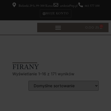
Bielawki 29 b, 99-300 Kutno
artderia@wp.pl
661 577 100
MOJE KONTO
0
0,00
ZŁ
FIRANY
Wyświetlanie 1–16 z 171 wyników