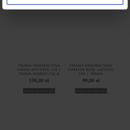
Dodaj do koszyka
Dodaj do koszyka
FIRANA DEKORACYJNA
FIRANA DEKORACYJNA
EMMA 400X250 CM |
FOREVER ROSE 140X270
TAŚMA MARSZCZĄCA
CM | TAŚMA
158,00
zł
99,00
zł
Dodaj do koszyka
Dodaj do koszyka