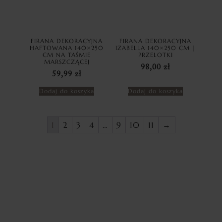
FIRANA DEKORACYJNA
FIRANA DEKORACYJNA
HAFTOWANA 140×250
IZABELLA 140×250 CM |
CM NA TAŚMIE
PRZELOTKI
MARSZCZĄCEJ
98,00
zł
59,99
zł
Dodaj do koszyka
Dodaj do koszyka
1
2
3
4
…
9
10
11
→