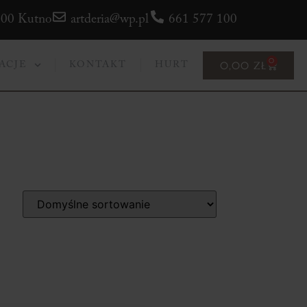
300 Kutno
artderia@wp.pl
661 577 100
0
0,00
ZŁ
ACJE
KONTAKT
HURT