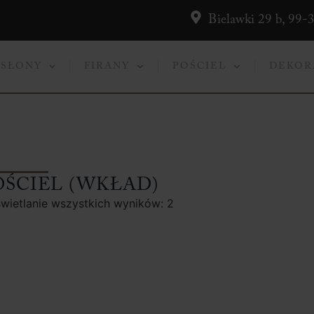
Bielawki 29 b, 99-
ASŁONY
FIRANY
POŚCIEL
DEKOR
OŚCIEL (WKŁAD)
wietlanie wszystkich wyników: 2