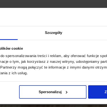
KOŁDRA
KOŁDRA
CAŁOROCZNA
CAŁOROCZNA
Szczegóły
NTYALERGICZNA
ANTYALERGICZNA
160×200 CM |
200×220 CM |
WKŁAD |
WKŁAD |
 plików cookie
49,00
zł
65,00
zł
do spersonalizowania treści i reklam, aby oferować funkcje sp
Dodaj do koszyka
Dodaj do koszyka
ormacje o tym, jak korzystasz z naszej witryny, udostępniamy p
Partnerzy mogą połączyć te informacje z innymi danymi otrzym
nia z ich usług.
Spersonalizuj
Z