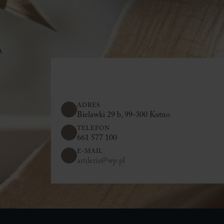
ADRES
Bielawki 29 b, 99-300 Kutno
TELEFON
661 577 100
E-MAIL
artderia@wp.pl