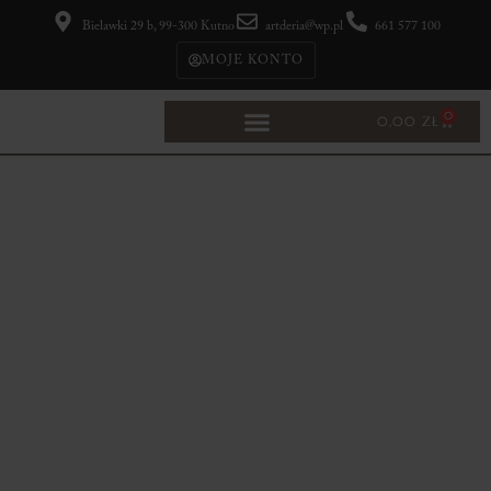
Bielawki 29 b, 99-300 Kutno
artderia@wp.pl
661 577 100
MOJE KONTO
0
0,00
ZŁ