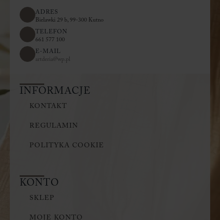
ADRES
Bielawki 29 b, 99-300 Kutno
TELEFON
661 577 100
E-MAIL
artderia@wp.pl
INFORMACJE
KONTAKT
REGULAMIN
POLITYKA COOKIE
KONTO
SKLEP
MOJE KONTO