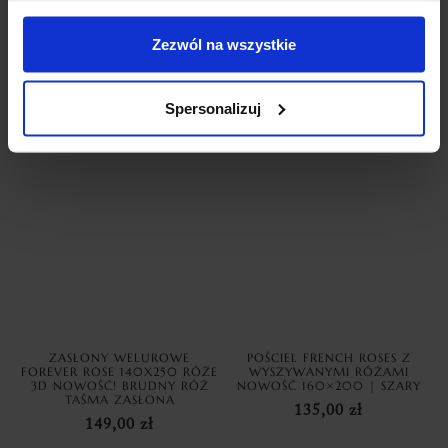
ZASŁONY WELUROWE METOR
ZASŁONY WELUROWE MODEL
Z KRYSZTAŁKAMI 140×250
METOR Z KRYSZTAŁKAMI
SILVER ZASŁONY
CYRKONIE 140×270 BABY
Zezwól na wszystkie
DEKORACYJNE
PINK
69,99
zł
69,99
zł
Spersonalizuj
Dodaj do koszyka
Dodaj do koszyka
ZASŁONY WELUROWE
POŚCIEL FRENCH ROSES Z
FOREVER ROSE 140X250 RÓŻE
WYSZYWANYMI RÓŻAMI
3D NOWOŚĆ! BRUDNY RÓŻ
NOWOŚĆ 160×200 | SZARY
TAŚMA ZASŁONA
135,00
zł
149,00
zł