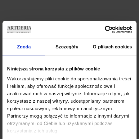
ZASŁONY WELUROWE
ZASŁONY WELUROWE MODEL
MARMUR 140×250 CM
METOR Z KRYSZTAŁKAMI
PRZELOTKA ZASŁONA
CYRKONIE 140×250 CZARNY
Zgoda
Szczegóły
O plikach cookies
DEKORACYJNA MARMUREK
ZASŁONA CRYSTAL
69,99
zł
69,99
zł
Dodaj do koszyka
Dodaj do koszyka
Niniejsza strona korzysta z plików cookie
Wykorzystujemy pliki cookie do spersonalizowania treści
i reklam, aby oferować funkcje społecznościowe i
analizować ruch w naszej witrynie. Informacje o tym, jak
korzystasz z naszej witryny, udostępniamy partnerom
społecznościowym, reklamowym i analitycznym.
Partnerzy mogą połączyć te informacje z innymi danymi
otrzymanymi od Ciebie lub uzyskanymi podczas
korzystania z ich usług.