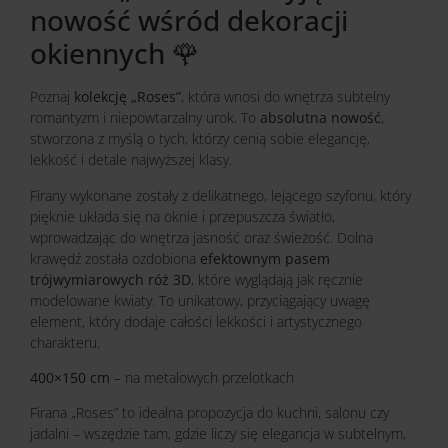
nowość wśród dekoracji
okiennych 🌹
Poznaj
kolekcję „Roses”
, która wnosi do wnętrza subtelny
romantyzm i niepowtarzalny urok. To
absolutna nowość
,
stworzona z myślą o tych, którzy cenią sobie elegancję,
lekkość i detale najwyższej klasy.
Firany wykonane zostały z delikatnego, lejącego szyfonu, który
pięknie układa się na oknie i przepuszcza światło,
wprowadzając do wnętrza jasność oraz świeżość. Dolna
krawędź została ozdobiona
efektownym pasem
trójwymiarowych róż 3D
, które wyglądają jak ręcznie
modelowane kwiaty. To unikatowy, przyciągający uwagę
element, który dodaje całości lekkości i artystycznego
charakteru.
400×150 cm
– na metalowych przelotkach
Firana „Roses” to idealna propozycja do kuchni, salonu czy
jadalni – wszędzie tam, gdzie liczy się elegancja w subtelnym,