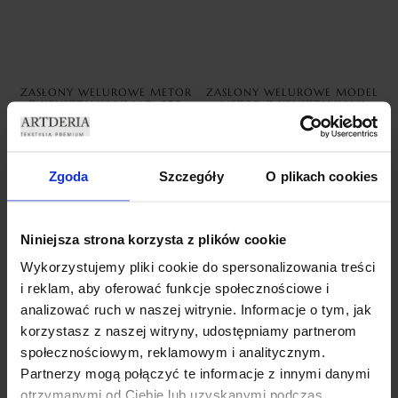
ZASŁONY WELUROWE METOR
ZASŁONY WELUROWE MODEL
Z KRYSZTAŁKAMI 140×250
METOR Z KRYSZTAŁKAMI
SILVER ZASŁONY
CYRKONIE 140×270 BABY
DEKORACYJNE
PINK
69,99
zł
69,99
zł
Zgoda
Szczegóły
O plikach cookies
Dodaj do koszyka
Dodaj do koszyka
Niniejsza strona korzysta z plików cookie
Wykorzystujemy pliki cookie do spersonalizowania treści
i reklam, aby oferować funkcje społecznościowe i
analizować ruch w naszej witrynie. Informacje o tym, jak
korzystasz z naszej witryny, udostępniamy partnerom
społecznościowym, reklamowym i analitycznym.
Partnerzy mogą połączyć te informacje z innymi danymi
otrzymanymi od Ciebie lub uzyskanymi podczas