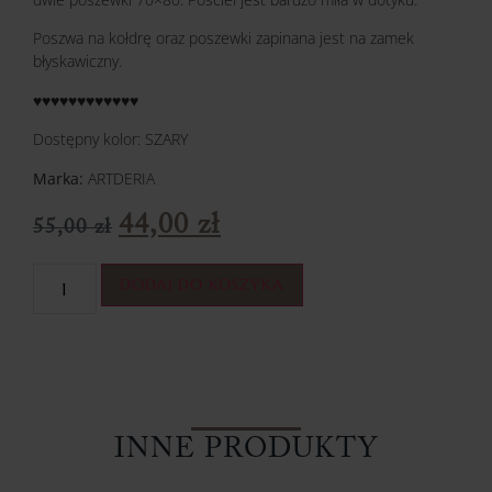
Poszwa na kołdrę oraz poszewki zapinana jest na zamek
błyskawiczny.
♥️♥️♥️♥️♥️♥️♥️♥️♥️♥️♥️♥️
Dostępny kolor: SZARY
Marka:
ARTDERIA
44,00
zł
55,00
zł
DODAJ DO KOSZYKA
INNE PRODUKTY