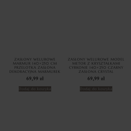
ZASŁONY WELUROWE
ZASŁONY WELUROWE MODEL
MARMUR 140×250 CM
METOR Z KRYSZTAŁKAMI
PRZELOTKA ZASŁONA
CYRKONIE 140×250 CZARNY
DEKORACYJNA MARMUREK
ZASŁONA CRYSTAL
69,99
zł
69,99
zł
Dodaj do koszyka
Dodaj do koszyka