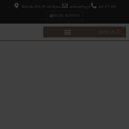
Bielawki 29 b, 99-300 Kutno
artderia@wp.pl
661 577 100
MOJE KONTO
0
0,00
ZŁ