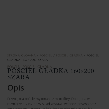
STRONA GŁÓWNA
/
POŚCIEL
/
POŚCIEL GŁADKA
/ POŚCIEL
GŁADKA 160×200 SZARA
POŚCIEL
POŚCIEL GŁADKA
POŚCIEL GŁADKA 160×200
SZARA
Opis
Przepiękna pościel wykonana z mikrofibry. Dostępna w
rozmiarze 160×200. W skład zestawu wchodzi poszwa oraz
dwie poszewki 70×80. Pościel jest bardzo miła w dotyku.