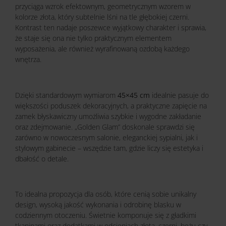
przyciąga wzrok efektownym, geometrycznym wzorem w
kolorze złota, który subtelnie lśni na tle głębokiej czerni.
Kontrast ten nadaje poszewce wyjątkowy charakter i sprawia,
że staje się ona nie tylko praktycznym elementem
wyposażenia, ale również wyrafinowaną ozdobą każdego
wnętrza.
Dzięki standardowym wymiarom
45×45 cm
idealnie pasuje do
większości poduszek dekoracyjnych, a praktyczne zapięcie na
zamek błyskawiczny umożliwia szybkie i wygodne zakładanie
oraz zdejmowanie. „Golden Glam” doskonale sprawdzi się
zarówno w nowoczesnym salonie, eleganckiej sypialni, jak i
stylowym gabinecie – wszędzie tam, gdzie liczy się estetyka i
dbałość o detale.
To idealna propozycja dla osób, które cenią sobie unikalny
design, wysoką jakość wykonania i odrobinę blasku w
codziennym otoczeniu. Świetnie komponuje się z gładkimi
tkaninami oraz dodatkami w odcieniach złota, czerni, beżu czy