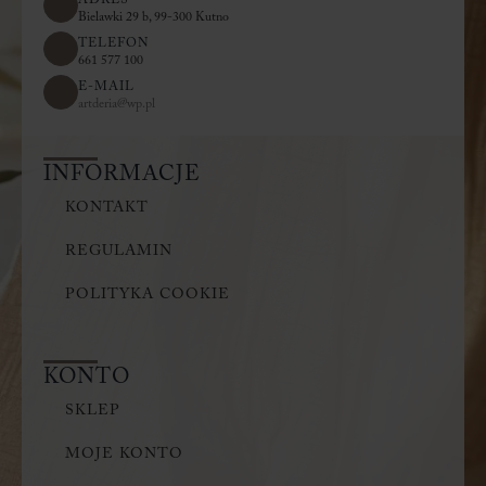
ADRES
Bielawki 29 b, 99-300 Kutno
TELEFON
661 577 100
E-MAIL
artderia@wp.pl
INFORMACJE
KONTAKT
REGULAMIN
POLITYKA COOKIE
KONTO
SKLEP
MOJE KONTO