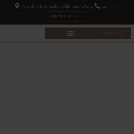
Bielawki 29 b, 99-300 Kutno
artderia@wp.pl
661 577 100
MOJE KONTO
0
0,00
ZŁ