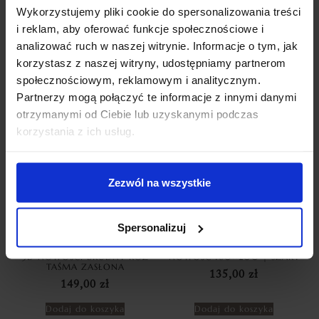
SILVER ZASŁONY
CYRKONIE 140×270 BABY
Wykorzystujemy pliki cookie do spersonalizowania treści
DEKORACYJNE
PINK
i reklam, aby oferować funkcje społecznościowe i
69,99
zł
69,99
zł
analizować ruch w naszej witrynie. Informacje o tym, jak
Dodaj do koszyka
Dodaj do koszyka
korzystasz z naszej witryny, udostępniamy partnerom
społecznościowym, reklamowym i analitycznym.
Partnerzy mogą połączyć te informacje z innymi danymi
otrzymanymi od Ciebie lub uzyskanymi podczas
korzystania z ich usług.
Zezwól na wszystkie
Spersonalizuj
ZASŁONY WELUROWE
POŚCIEL FRENCH ROSES Z
FOREVER ROSE 140X250 RÓŻE
WYSZYWANYMI RÓŻAMI
3D NOWOŚĆ! BRUDNY RÓŻ
NOWOŚĆ 160×200 | SZARY
TAŚMA ZASŁONA
135,00
zł
149,00
zł
Dodaj do koszyka
Dodaj do koszyka