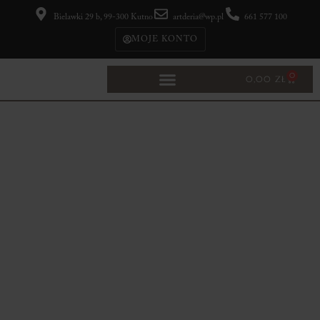
Bielawki 29 b, 99-300 Kutno
artderia@wp.pl
661 577 100
MOJE KONTO
0
0,00
ZŁ