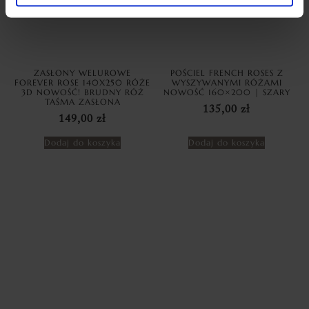
ZASŁONY WELUROWE
POŚCIEL FRENCH ROSES Z
FOREVER ROSE 140X250 RÓŻE
WYSZYWANYMI RÓŻAMI
3D NOWOŚĆ! BRUDNY RÓŻ
NOWOŚĆ 160×200 | SZARY
TAŚMA ZASŁONA
135,00
zł
149,00
zł
Dodaj do koszyka
Dodaj do koszyka