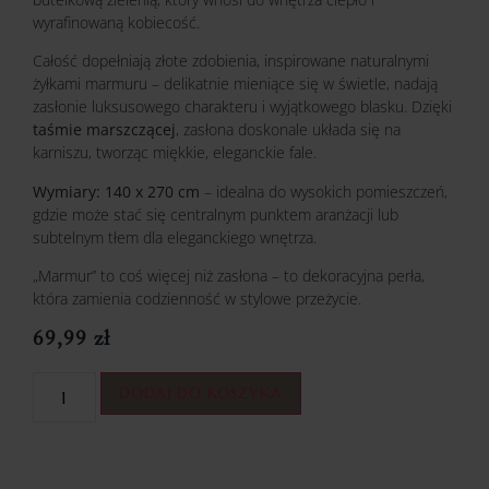
wyrafinowaną kobiecość.
Całość dopełniają złote zdobienia, inspirowane naturalnymi
żyłkami marmuru – delikatnie mieniące się w świetle, nadają
zasłonie luksusowego charakteru i wyjątkowego blasku. Dzięki
taśmie marszczącej
, zasłona doskonale układa się na
karniszu, tworząc miękkie, eleganckie fale.
Wymiary: 140 x 270 cm
– idealna do wysokich pomieszczeń,
gdzie może stać się centralnym punktem aranżacji lub
subtelnym tłem dla eleganckiego wnętrza.
„Marmur” to coś więcej niż zasłona – to dekoracyjna perła,
która zamienia codzienność w stylowe przeżycie.
69,99
zł
DODAJ DO KOSZYKA