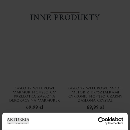
INNE PRODUKTY
ZASŁONY WELUROWE
ZASŁONY WELUROWE MODEL
MARMUR 140×250 CM
METOR Z KRYSZTAŁKAMI
PRZELOTKA ZASŁONA
CYRKONIE 140×250 CZARNY
DEKORACYJNA MARMUREK
ZASŁONA CRYSTAL
69,99
zł
69,99
zł
Dodaj do koszyka
Dodaj do koszyka