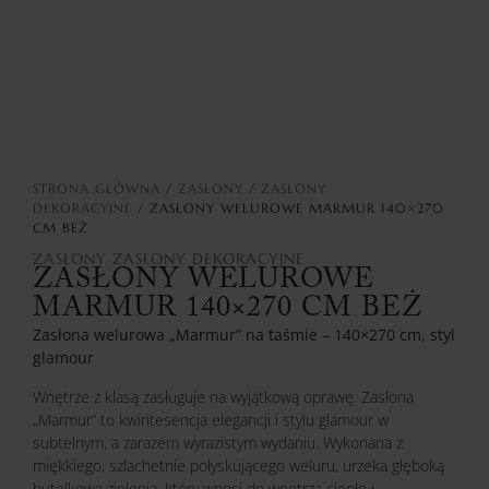
STRONA GŁÓWNA
/
ZASŁONY
/
ZASŁONY
DEKORACYJNE
/ ZASŁONY WELUROWE MARMUR 140×270
CM BEŻ
ZASŁONY
ZASŁONY DEKORACYJNE
ZASŁONY WELUROWE
MARMUR 140×270 CM BEŻ
Zasłona welurowa „Marmur” na taśmie – 140×270 cm, styl
glamour
Wnętrze z klasą zasługuje na wyjątkową oprawę. Zasłona
„Marmur” to kwintesencja elegancji i stylu glamour w
subtelnym, a zarazem wyrazistym wydaniu. Wykonana z
miękkiego, szlachetnie połyskującego weluru, urzeka głęboką
butelkową zielenią, który wnosi do wnętrza ciepło i