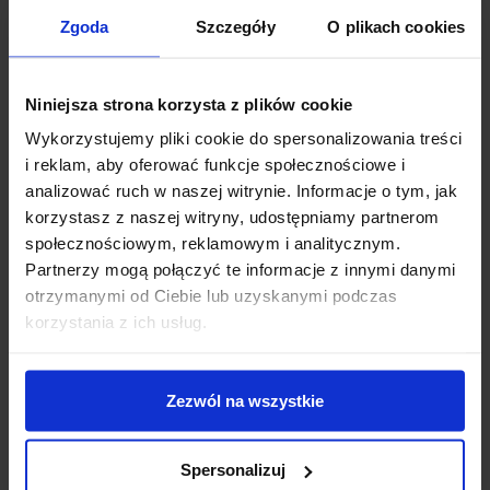
Zgoda
Szczegóły
O plikach cookies
Niniejsza strona korzysta z plików cookie
Wykorzystujemy pliki cookie do spersonalizowania treści
i reklam, aby oferować funkcje społecznościowe i
analizować ruch w naszej witrynie. Informacje o tym, jak
korzystasz z naszej witryny, udostępniamy partnerom
ZASŁONY WELUROWE METOR
ZASŁONY WELUROWE MODEL
Z KRYSZTAŁKAMI 140×250
METOR Z KRYSZTAŁKAMI
społecznościowym, reklamowym i analitycznym.
SILVER ZASŁONY
CYRKONIE 140×270 BABY
Partnerzy mogą połączyć te informacje z innymi danymi
DEKORACYJNE
PINK
otrzymanymi od Ciebie lub uzyskanymi podczas
69,99
zł
69,99
zł
korzystania z ich usług.
Dodaj do koszyka
Dodaj do koszyka
Zezwól na wszystkie
Spersonalizuj