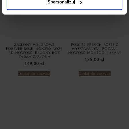
Spersonalizuj
ZASŁONY WELUROWE
POŚCIEL FRENCH ROSES Z
FOREVER ROSE 140X250 RÓŻE
WYSZYWANYMI RÓŻAMI
3D NOWOŚĆ! BRUDNY RÓŻ
NOWOŚĆ 160×200 | SZARY
TAŚMA ZASŁONA
135,00
zł
149,00
zł
Dodaj do koszyka
Dodaj do koszyka