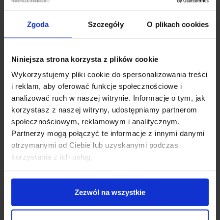
Dodaj do koszyka
Dodaj do koszyka
Zgoda
Szczegóły
O plikach cookies
Niniejsza strona korzysta z plików cookie
Wykorzystujemy pliki cookie do spersonalizowania treści
i reklam, aby oferować funkcje społecznościowe i
analizować ruch w naszej witrynie. Informacje o tym, jak
korzystasz z naszej witryny, udostępniamy partnerom
społecznościowym, reklamowym i analitycznym.
ZASŁONY WELUROWE METOR
ZASŁONY WELUROWE MODEL
Z KRYSZTAŁKAMI 140×250
METOR Z KRYSZTAŁKAMI
Partnerzy mogą połączyć te informacje z innymi danymi
SILVER ZASŁONY
CYRKONIE 140×270 BABY
otrzymanymi od Ciebie lub uzyskanymi podczas
DEKORACYJNE
PINK
korzystania z ich usług.
69,99
zł
69,99
zł
Dodaj do koszyka
Dodaj do koszyka
Zezwól na wszystkie