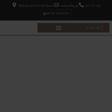
Bielawki 29 b, 99-300 Kutno
artderia@wp.pl
661 577 100
MOJE KONTO
0
0,00
ZŁ