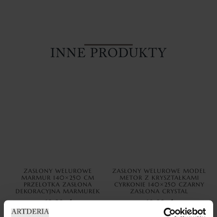
INNE PRODUKTY
ZASŁONY WELUROWE
ZASŁONY WELUROWE MODEL
MARMUR 140×250 CM
METOR Z KRYSZTAŁKAMI
PRZELOTKA ZASŁONA
CYRKONIE 140×250 CZARNY
DEKORACYJNA MARMUREK
ZASŁONA CRYSTAL
69,99
zł
69,99
zł