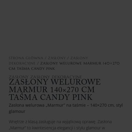
STRONA GŁÓWNA
/
ZASŁONY
/
ZASŁONY
DEKORACYJNE
/ ZASŁONY WELUROWE MARMUR 140×270
CM TAŚMA CANDY PINK
ZASŁONY
ZASŁONY DEKORACYJNE
ZASŁONY WELUROWE
MARMUR 140×270 CM
TAŚMA CANDY PINK
Zasłona welurowa „Marmur” na taśmie – 140×270 cm, styl
glamour
Wnętrze z klasą zasługuje na wyjątkową oprawę. Zasłona
„Marmur” to kwintesencja elegancji i stylu glamour w