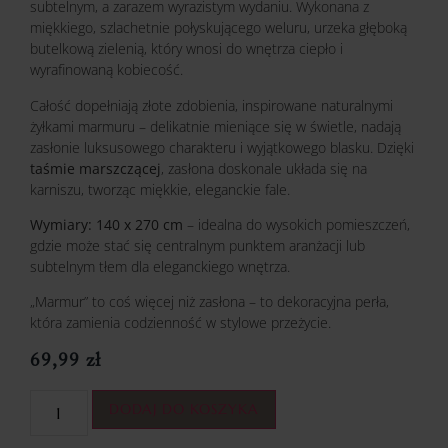
subtelnym, a zarazem wyrazistym wydaniu. Wykonana z
miękkiego, szlachetnie połyskującego weluru, urzeka głęboką
butelkową zielenią, który wnosi do wnętrza ciepło i
wyrafinowaną kobiecość.
Całość dopełniają złote zdobienia, inspirowane naturalnymi
żyłkami marmuru – delikatnie mieniące się w świetle, nadają
zasłonie luksusowego charakteru i wyjątkowego blasku. Dzięki
taśmie marszczącej
, zasłona doskonale układa się na
karniszu, tworząc miękkie, eleganckie fale.
Wymiary: 140 x 270 cm
– idealna do wysokich pomieszczeń,
gdzie może stać się centralnym punktem aranżacji lub
subtelnym tłem dla eleganckiego wnętrza.
„Marmur” to coś więcej niż zasłona – to dekoracyjna perła,
która zamienia codzienność w stylowe przeżycie.
69,99
zł
DODAJ DO KOSZYKA