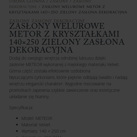
STRONA GŁÓWNA
/
ZASŁONY
/
ZASŁONY
DEKORACYJNE
/ ZASŁONY WELUROWE METOR Z
KRYSZTAŁKAMI 140×250 ZIELONY ZASŁONA DEKORACYJNA
ZASŁONY
ZASŁONY DEKORACYJNE
ZASŁONY WELUROWE
METOR Z KRYSZTAŁKAMI
140×250 ZIELONY ZASŁONA
DEKORACYJNA
Dodaj do swojego wnętrza odrobinę luksusu dzięki
zasłonie METEOR wykonanej z miękkiego materiału Velvet.
Górna część została efektownie ozdobiona
błyszczącymi cyrkoniami, które pięknie odbijają światło i nadają
wnętrzu elegancki charakter. Wygodne mocowanie na
przelotkach zapewnia szybkie zawieszenie oraz estetyczne
układanie się tkaniny.
Specyfikacja:
Model: METEOR
Materiał: Velvet
Wymiary: 140 × 250 cm