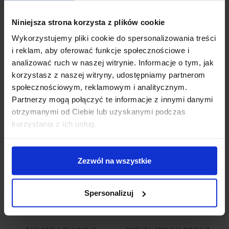
Niniejsza strona korzysta z plików cookie
Wykorzystujemy pliki cookie do spersonalizowania treści
i reklam, aby oferować funkcje społecznościowe i
ZASŁONY WELUROWE METOR
ZASŁONY WELUROWE MODEL
Z KRYSZTAŁKAMI 140×250
METOR Z KRYSZTAŁKAMI
analizować ruch w naszej witrynie. Informacje o tym, jak
SILVER ZASŁONY
CYRKONIE 140×270 BABY
DEKORACYJNE
PINK
korzystasz z naszej witryny, udostępniamy partnerom
69,99
zł
69,99
zł
społecznościowym, reklamowym i analitycznym.
Partnerzy mogą połączyć te informacje z innymi danymi
Dodaj do koszyka
Dodaj do koszyka
otrzymanymi od Ciebie lub uzyskanymi podczas
korzystania z ich usług.
Zezwól na wszystkie
Spersonalizuj