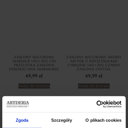
ZASŁONY WELUROWE
ZASŁONY WELUROWE MODEL
MARMUR 140×250 CM
METOR Z KRYSZTAŁKAMI
PRZELOTKA ZASŁONA
CYRKONIE 140×250 CZARNY
DEKORACYJNA MARMUREK
ZASŁONA CRYSTAL
69,99
zł
69,99
zł
Dodaj do koszyka
Dodaj do koszyka
Zgoda
Szczegóły
O plikach cookies