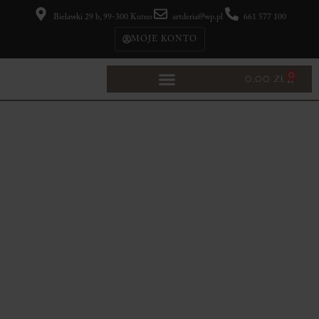
Bielawki 29 b, 99-300 Kutno
artderia@wp.pl
661 577 100
MOJE KONTO
0
0,00
ZŁ