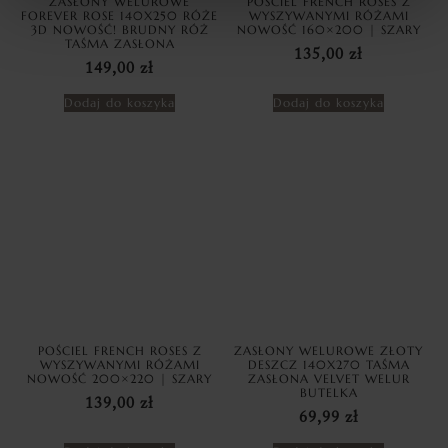
ZASŁONY WELUROWE
POŚCIEL FRENCH ROSES Z
FOREVER ROSE 140X250 RÓŻE
WYSZYWANYMI RÓŻAMI
3D NOWOŚĆ! BRUDNY RÓŻ
NOWOŚĆ 160×200 | SZARY
TAŚMA ZASŁONA
135,00
zł
149,00
zł
Dodaj do koszyka
Dodaj do koszyka
POŚCIEL FRENCH ROSES Z
ZASŁONY WELUROWE ZŁOTY
WYSZYWANYMI RÓŻAMI
DESZCZ 140X270 TAŚMA
NOWOŚĆ 200×220 | SZARY
ZASŁONA VELVET WELUR
BUTELKA
139,00
zł
69,99
zł