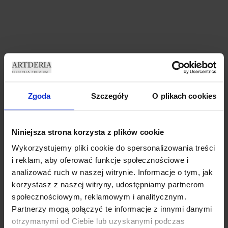
ZASŁONY WELUROWE
ZASŁONY WELUROWE MODEL
Zgoda
Szczegóły
O plikach cookies
MARMUR 140×250 CM
METOR Z KRYSZTAŁKAMI
PRZELOTKA ZASŁONA
CYRKONIE 140×250 CZARNY
DEKORACYJNA MARMUREK
ZASŁONA CRYSTAL
69,99
zł
69,99
zł
Niniejsza strona korzysta z plików cookie
Dodaj do koszyka
Dodaj do koszyka
Wykorzystujemy pliki cookie do spersonalizowania treści
i reklam, aby oferować funkcje społecznościowe i
analizować ruch w naszej witrynie. Informacje o tym, jak
korzystasz z naszej witryny, udostępniamy partnerom
społecznościowym, reklamowym i analitycznym.
Partnerzy mogą połączyć te informacje z innymi danymi
otrzymanymi od Ciebie lub uzyskanymi podczas