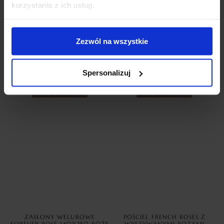
korzystania z ich usług.
Zezwól na wszystkie
ZASŁONY WELUROWE METOR
ZASŁONY WELUROWE MODEL
Z KRYSZTAŁKAMI 140×250
METOR Z KRYSZTAŁKAMI
SILVER ZASŁONY
CYRKONIE 140×270 BABY
DEKORACYJNE
PINK
Spersonalizuj
69,99
zł
69,99
zł
Dodaj do koszyka
Dodaj do koszyka
ZASŁONY WELUROWE
POŚCIEL FRENCH ROSES Z
FOREVER ROSE 140X250 RÓŻE
WYSZYWANYMI RÓŻAMI