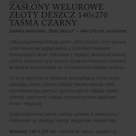
DEKORACYJNE
ZASŁONY WELUROWE
ZŁOTY DESZCZ 140×270
TAŚMA CZARNY
Zasłony welurowe „Złoty Deszcz” – 140×270 cm, na taśmie
Odkryj wyjątkową kolekcję zasłon „Złoty Deszcz”, które łączą w
sobie luksusowy wygląd weluru z subtelnym blaskiem
dekoracyjnych detali. Wykonane z miękkiej, aksamitnej tkaniny,
zasłony dostępne są w różnych, starannie dobranych kolorach,
by idealnie komponowały się z charakterem każdego wnętrza.
To, co je wyróżnia, to delikatna, złota aplikacja, która niczym
spływający deszcz światła ozdabia tkaninę, tworząc efekt
wysmakowanego glamour. Zasłony pięknie odbijają światło
dzienne i wieczorne, nadając pomieszczeniom wyjątkowy
klimat i elegancję.
Dzięki praktycznej taśmie, zasłony są łatwe w zawieszeniu i
efektownie się układają, tworząc eleganckie, miękkie fale.
Wymiary: 140 x 270 cm
– idealne do salonu, sypialni czy