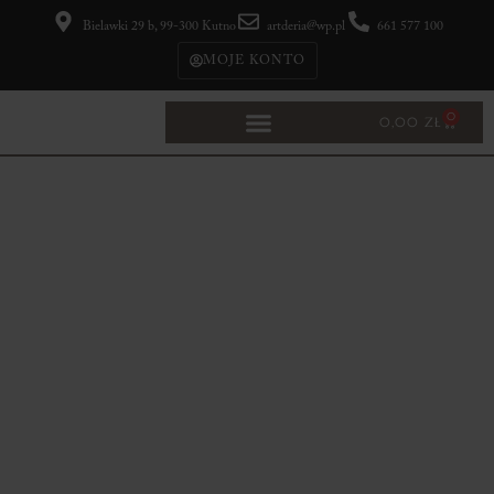
Bielawki 29 b, 99-300 Kutno
artderia@wp.pl
661 577 100
MOJE KONTO
0
0,00
ZŁ