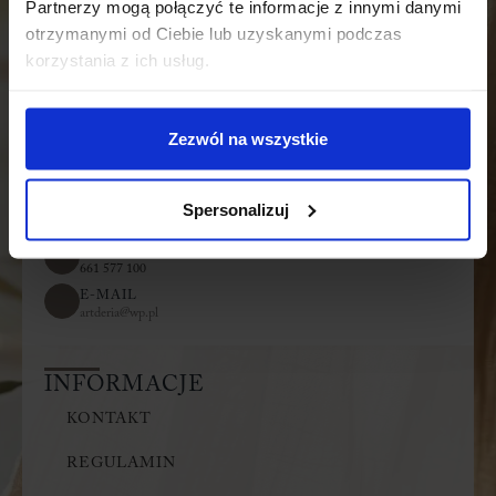
Partnerzy mogą połączyć te informacje z innymi danymi
otrzymanymi od Ciebie lub uzyskanymi podczas
korzystania z ich usług.
Zezwól na wszystkie
Spersonalizuj
ADRES
Bielawki 29 b, 99-300 Kutno
TELEFON
661 577 100
E-MAIL
artderia@wp.pl
INFORMACJE
KONTAKT
REGULAMIN