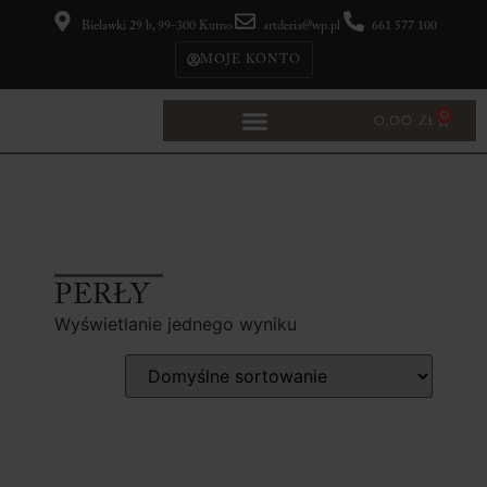
Bielawki 29 b, 99-300 Kutno
artderia@wp.pl
661 577 100
MOJE KONTO
0
0,00
ZŁ
PERŁY
Wyświetlanie jednego wyniku