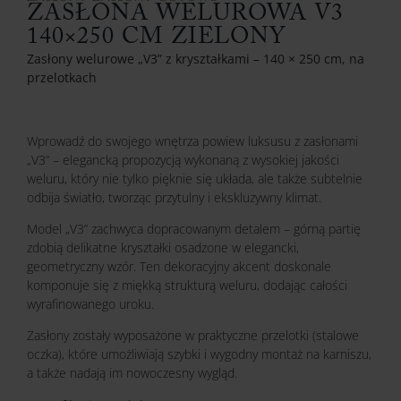
ZASŁONA WELUROWA V3
140×250 CM ZIELONY
Zasłony welurowe „V3” z kryształkami – 140 × 250 cm, na
przelotkach
Wprowadź do swojego wnętrza powiew luksusu z zasłonami
„V3” – elegancką propozycją wykonaną z wysokiej jakości
weluru, który nie tylko pięknie się układa, ale także subtelnie
odbija światło, tworząc przytulny i ekskluzywny klimat.
Model „V3” zachwyca dopracowanym detalem – górną partię
zdobią delikatne kryształki osadzone w elegancki,
geometryczny wzór. Ten dekoracyjny akcent doskonale
komponuje się z miękką strukturą weluru, dodając całości
wyrafinowanego uroku.
Zasłony zostały wyposażone w praktyczne przelotki (stalowe
oczka), które umożliwiają szybki i wygodny montaż na karniszu,
a także nadają im nowoczesny wygląd.