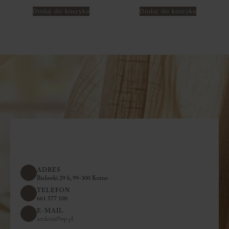
Dodaj do koszyka
Dodaj do koszyka
ADRES
Bielawki 29 b, 99-300 Kutno
TELEFON
661 577 100
E-MAIL
artderia@wp.pl