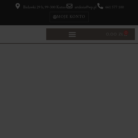
Bielawki 29 b, 99-300 Kutno
artderia@wp.pl
661 577 100
MOJE KONTO
0
0,00
ZŁ