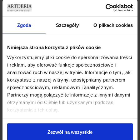
DEKORACYJNA MARMUREK
ZASŁONA CRYSTAL
69,99
zł
69,99
zł
Dodaj do koszyka
Dodaj do koszyka
Zgoda
Szczegóły
O plikach cookies
Niniejsza strona korzysta z plików cookie
Wykorzystujemy pliki cookie do spersonalizowania treści
i reklam, aby oferować funkcje społecznościowe i
analizować ruch w naszej witrynie. Informacje o tym, jak
korzystasz z naszej witryny, udostępniamy partnerom
społecznościowym, reklamowym i analitycznym.
Partnerzy mogą połączyć te informacje z innymi danymi
ZASŁONY WELUROWE METOR
ZASŁONY WELUROWE MODEL
otrzymanymi od Ciebie lub uzyskanymi podczas
Z KRYSZTAŁKAMI 140×250
METOR Z KRYSZTAŁKAMI
SILVER ZASŁONY
CYRKONIE 140×270 BABY
korzystania z ich usług.
DEKORACYJNE
PINK
69,99
zł
69,99
zł
Dodaj do koszyka
Dodaj do koszyka
Zezwól na wszystkie