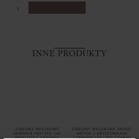
DODAJ DO KOSZYKA
INNE PRODUKTY
ZASŁONY WELUROWE
ZASŁONY WELUROWE MODEL
MARMUR 140×250 CM
METOR Z KRYSZTAŁKAMI
PRZELOTKA ZASŁONA
CYRKONIE 140×250 CZARNY