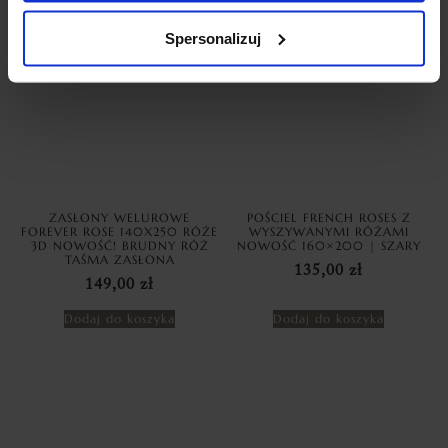
Spersonalizuj
ZASŁONY WELUROWE
POŚCIEL FRENCH ROSES Z
FOREVER ROSE 140X250 RÓŻE
WYSZYWANYMI RÓŻAMI
3D NOWOŚĆ! BRUDNY RÓŻ
NOWOŚĆ 160×200 | SZARY
TAŚMA ZASŁONA
135,00
zł
149,00
zł
Dodaj do koszyka
Dodaj do koszyka