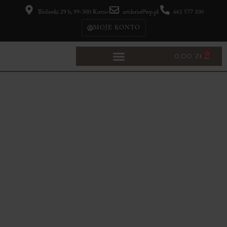
Bielawki 29 b, 99-300 Kutno
artderia@wp.pl
661 577 100
MOJE KONTO
0
0,00
ZŁ