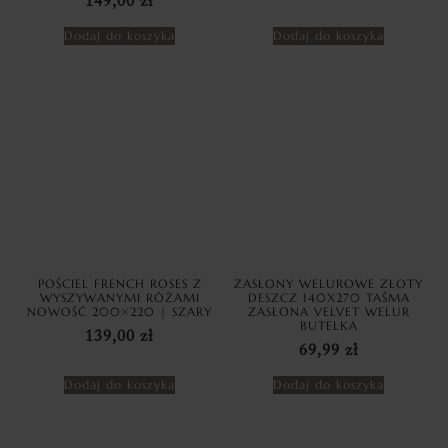
149,00
zł
Dodaj do koszyka
Dodaj do koszyka
POŚCIEL FRENCH ROSES Z
ZASŁONY WELUROWE ZŁOTY
WYSZYWANYMI RÓŻAMI
DESZCZ 140X270 TAŚMA
NOWOŚĆ 200×220 | SZARY
ZASŁONA VELVET WELUR
BUTELKA
139,00
zł
69,99
zł
Dodaj do koszyka
Dodaj do koszyka