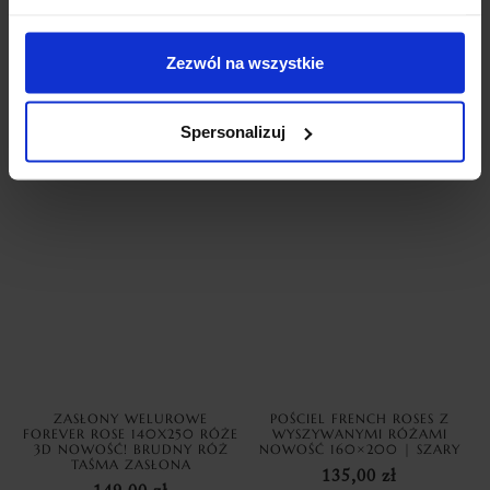
ZASŁONY WELUROWE METOR
ZASŁONY WELUROWE MODEL
Z KRYSZTAŁKAMI 140×250
METOR Z KRYSZTAŁKAMI
Zezwól na wszystkie
SILVER ZASŁONY
CYRKONIE 140×270 BABY
DEKORACYJNE
PINK
69,99
zł
69,99
zł
Spersonalizuj
Dodaj do koszyka
Dodaj do koszyka
ZASŁONY WELUROWE
POŚCIEL FRENCH ROSES Z
FOREVER ROSE 140X250 RÓŻE
WYSZYWANYMI RÓŻAMI
3D NOWOŚĆ! BRUDNY RÓŻ
NOWOŚĆ 160×200 | SZARY
TAŚMA ZASŁONA
135,00
zł