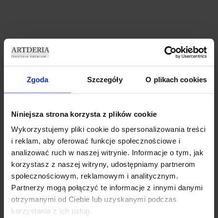
ZASŁONY WELUROWE
ZASŁONY WELUROWE MODEL
MARMUR 140×250 CM
METOR Z KRYSZTAŁKAMI
PRZELOTKA ZASŁONA
CYRKONIE 140×250 CZARNY
Zgoda
Szczegóły
O plikach cookies
DEKORACYJNA MARMUREK
ZASŁONA CRYSTAL
69,99
zł
69,99
zł
Niniejsza strona korzysta z plików cookie
Dodaj do koszyka
Dodaj do koszyka
Wykorzystujemy pliki cookie do spersonalizowania treści
i reklam, aby oferować funkcje społecznościowe i
analizować ruch w naszej witrynie. Informacje o tym, jak
korzystasz z naszej witryny, udostępniamy partnerom
społecznościowym, reklamowym i analitycznym.
Partnerzy mogą połączyć te informacje z innymi danymi
otrzymanymi od Ciebie lub uzyskanymi podczas
korzystania z ich usług.