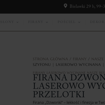
Bielawki 29 b, 99-
ASŁONY
FIRANY
POŚCIEL
DEKOR
STRONA GŁÓWNA
/
FIRANY
/
NASZE 
SZYFONU | LASEROWO WYCINANA | 
FIRANY
LASEROWO WYCINANE
NASZE BES
FIRANA DZWONK
LASEROWO WYCI
PRZELOTKI
Firana „Dzwonki” – lekkość i finezja w Tw