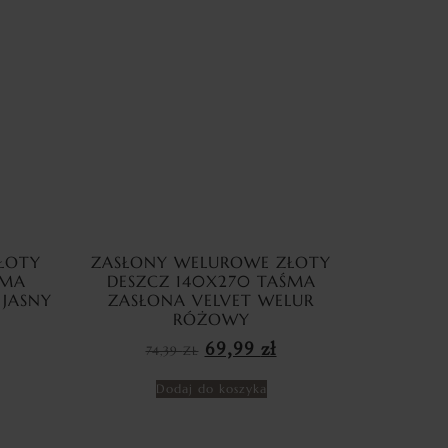
ŁOTY
ZASŁONY WELUROWE ZŁOTY
ŚMA
DESZCZ 140X270 TAŚMA
 JASNY
ZASŁONA VELVET WELUR
RÓŻOWY
69,99
zł
74,39
ZŁ
Dodaj do koszyka