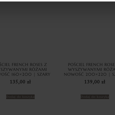
ŚCIEL FRENCH ROSES Z
POŚCIEL FRENCH ROSE
SZYWANYMI RÓŻAMI
WYSZYWANYMI RÓŻ
OŚĆ 160×200 | SZARY
NOWOŚĆ 200×220 | S
135,00
zł
139,00
zł
Dodaj do koszyka
Dodaj do koszyka