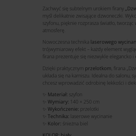
Zachwyć się subtelnym urokiem firany
„Dzw
myśl delikatnie zwisające dzwoneczki. Wyk
szyfonu, pięknie rozprasza światło, tworzą
atmosferę.
Nowoczesna technika
laserowego wycinan
trójwymiarowy efekt – każdy element wygląd
firana prezentuje się niezwykle elegancko i
Dzięki praktycznym
przelotkom
, firana „D
układa się na karniszu. Idealna do salonu, s
chcesz wprowadzić odrobinę lekkości i dek
✨
Materiał:
szyfon
✨
Wymiary:
140 × 250 cm
✨
Wykończenie:
przelotki
✨
Technika:
laserowe wycinanie
✨
Kolor:
śnieżna biel
KOLOR: biały