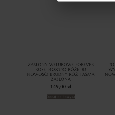
ZASŁONY WELUROWE FOREVER
PO
ROSE 140X250 RÓŻE 3D
WY
NOWOŚĆ! BRUDNY RÓŻ TAŚMA
NOW
ZASŁONA
149,00
zł
Dodaj do koszyka