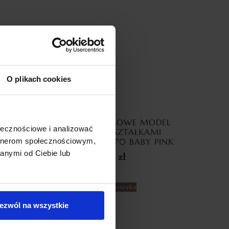
O plikach cookies
TOR Z
ZASŁONY WELUROWE MODEL
ołecznościowe i analizować
SILVER
METOR Z KRYSZTAŁKAMI
artnerom społecznościowym,
NE
CYRKONIE 140×270 BABY PINK
anymi od Ciebie lub
69,99
zł
Dodaj do koszyka
ezwól na wszystkie