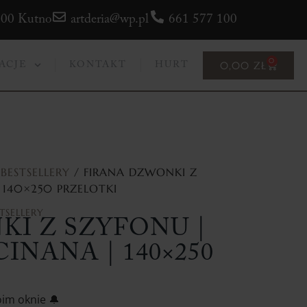
300 Kutno
artderia@wp.pl
661 577 100
0
0,00
ZŁ
ACJE
KONTAKT
HURT
BESTSELLERY
/ FIRANA DZWONKI Z
140×250 PRZELOTKI
TSELLERY
I Z SZYFONU |
NANA | 140×250
oim oknie
🔔