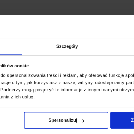
Szczegóły
 plików cookie
ŁONY WELUROWE MODEL
ZASŁONY WELUROWE ME
do spersonalizowania treści i reklam, aby oferować funkcje sp
TOR Z KRYSZTAŁKAMI
KRYSZTAŁKAMI 140×250 
ormacje o tym, jak korzystasz z naszej witryny, udostępniamy p
KONIE 140×250 CZARNY
ZASŁONY DEKORACYJ
ZASŁONA CRYSTAL
Partnerzy mogą połączyć te informacje z innymi danymi otrzym
69,99
zł
nia z ich usług.
69,99
zł
Dodaj do koszyka
Dodaj do koszyka
Spersonalizuj
Z