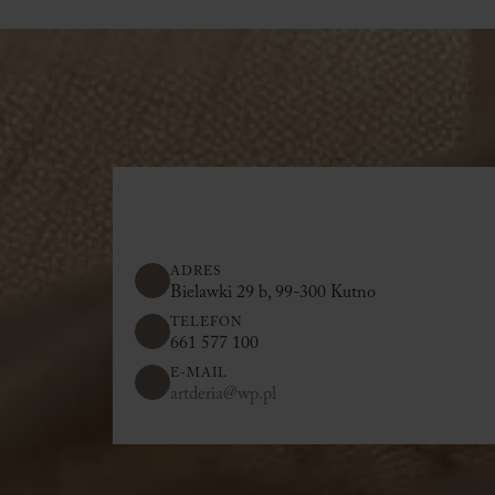
ADRES
Bielawki 29 b, 99-300 Kutno
TELEFON
661 577 100
E-MAIL
artderia@wp.pl