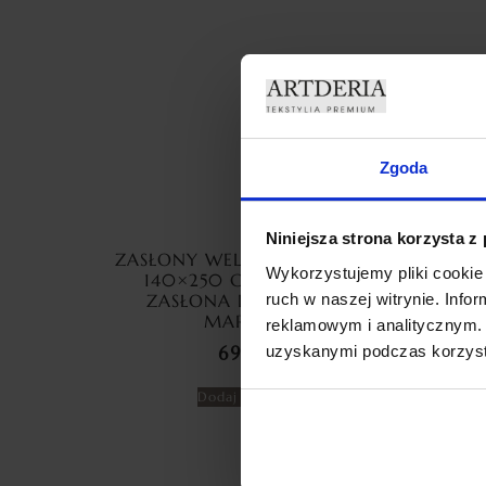
Zgoda
Niniejsza strona korzysta z
ZASŁONY WELUROWE MARMUR
ZAS
Wykorzystujemy pliki cookie 
140×250 CM PRZELOTKA
ME
ruch w naszej witrynie. Inf
ZASŁONA DEKORACYJNA
CYR
MARMUREK
reklamowym i analitycznym. 
uzyskanymi podczas korzysta
69,99
zł
Dodaj do koszyka