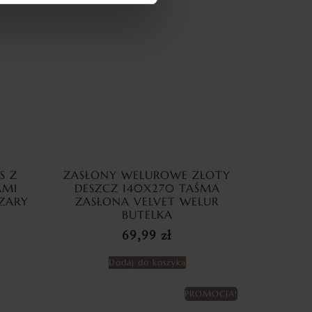
S Z
ZASŁONY WELUROWE ZŁOTY
AMI
DESZCZ 140X270 TAŚMA
ZARY
ZASŁONA VELVET WELUR
BUTELKA
69,99
zł
Dodaj do koszyka
PROMOCJA!