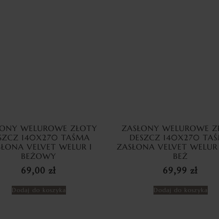
ŁONY WELUROWE ZŁOTY
ZASŁONY WELUROWE Z
SZCZ 140X270 TAŚMA
DESZCZ 140X270 TA
SŁONA VELVET WELUR I
ZASŁONA VELVET WELUR
BEŻOWY
BEŻ
69,00
zł
69,99
zł
Dodaj do koszyka
Dodaj do koszyka