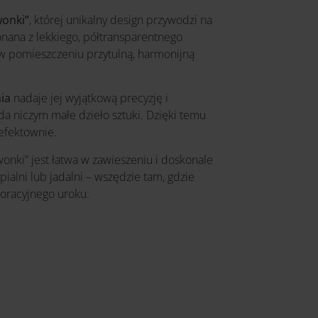
onki”
, której unikalny design przywodzi na
onana z lekkiego, półtransparentnego
c w pomieszczeniu przytulną, harmonijną
ia
nadaje jej wyjątkową precyzję i
a niczym małe dzieło sztuki. Dzięki temu
 efektownie.
zwonki” jest łatwa w zawieszeniu i doskonale
ypialni lub jadalni – wszędzie tam, gdzie
oracyjnego uroku.