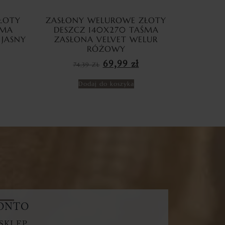
ŁOTY
ZASŁONY WELUROWE ZŁOTY
ŚMA
DESZCZ 140X270 TAŚMA
 JASNY
ZASŁONA VELVET WELUR
RÓŻOWY
69,99
zł
74,39
ZŁ
Dodaj do koszyka
ONTO
SKLEP