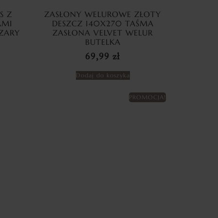
S Z
ZASŁONY WELUROWE ZŁOTY
AMI
DESZCZ 140X270 TAŚMA
ZARY
ZASŁONA VELVET WELUR
BUTELKA
69,99
zł
Dodaj do koszyka
PROMOCJA!