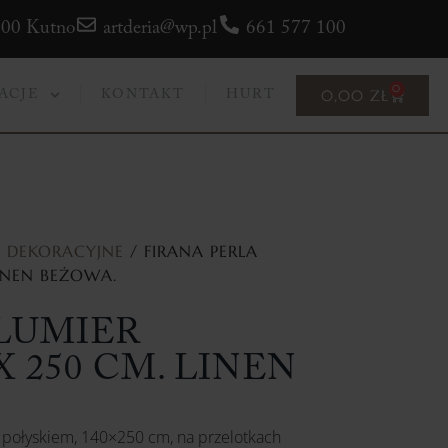
300 Kutno
artderia@wp.pl
661 577 100
0
0,00
ZŁ
ACJE
KONTAKT
HURT
Y DEKORACYJNE
/ FIRANA PERLA
LINEN BEŻOWA.
LUMIER
X 250 CM. LINEN
ym połyskiem, 140×250 cm, na przelotkach