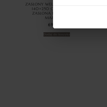
ZASŁONY WELUROWE MARMUR
ZAS
140×250 CM PRZELOTKA
ME
ZASŁONA DEKORACYJNA
CYR
MARMUREK
69,99
zł
Dodaj do koszyka