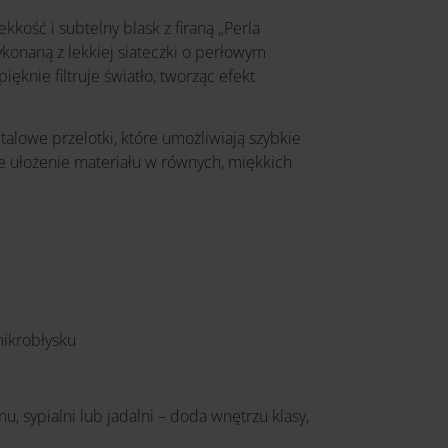
ość i subtelny blask z firaną „Perla
konaną z lekkiej siateczki o perłowym
ięknie filtruje światło, tworząc efekt
alowe przelotki, które umożliwiają szybkie
ne ułożenie materiału w równych, miękkich
mikrobłysku
u, sypialni lub jadalni – doda wnętrzu klasy,