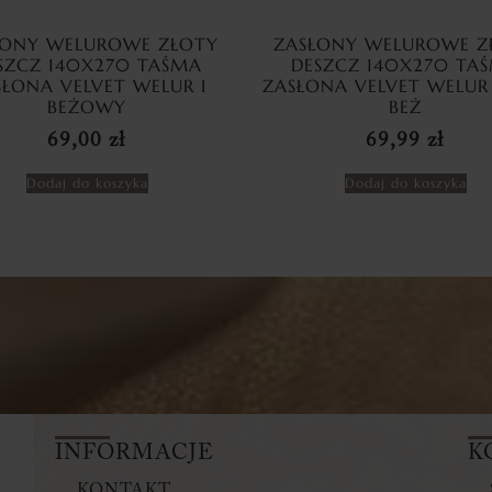
ŁONY WELUROWE ZŁOTY
ZASŁONY WELUROWE Z
SZCZ 140X270 TAŚMA
DESZCZ 140X270 TA
SŁONA VELVET WELUR I
ZASŁONA VELVET WELUR
BEŻOWY
BEŻ
69,00
zł
69,99
zł
Dodaj do koszyka
Dodaj do koszyka
INFORMACJE
K
KONTAKT