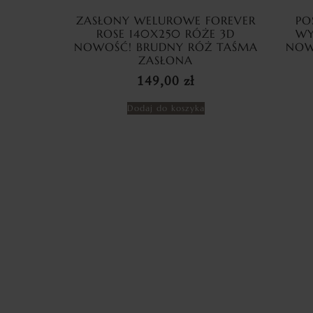
ZASŁONY WELUROWE FOREVER
PO
ROSE 140X250 RÓŻE 3D
WY
NOWOŚĆ! BRUDNY RÓŻ TAŚMA
NOW
ZASŁONA
149,00
zł
Dodaj do koszyka