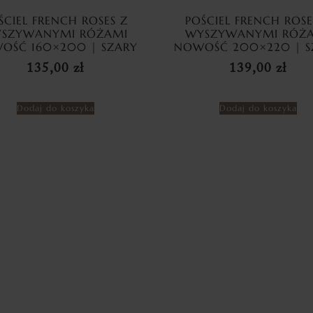
ŚCIEL FRENCH ROSES Z
POŚCIEL FRENCH ROSE
SZYWANYMI RÓŻAMI
WYSZYWANYMI RÓŻ
OŚĆ 160×200 | SZARY
NOWOŚĆ 200×220 | S
135,00
zł
139,00
zł
Dodaj do koszyka
Dodaj do koszyka