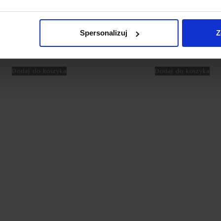
ŁONY WELUROWE MODEL
ZASŁONY WELUROWE ME
TOR Z KRYSZTAŁKAMI
KRYSZTAŁKAMI 140×250 
KONIE 140×250 CZARNY
ZASŁONY DEKORACYJ
Spersonalizuj
Z
ZASŁONA CRYSTAL
69,99
zł
69,99
zł
Dodaj do koszyka
Dodaj do koszyka