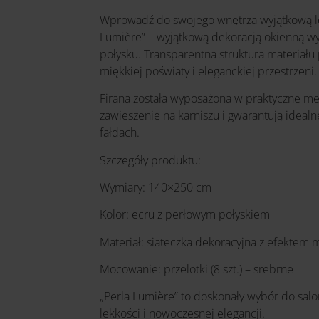
Wprowadź do swojego wnętrza wyjątkową lekk
Lumière” – wyjątkową dekoracją okienną wy
połysku. Transparentna struktura materiału p
miękkiej poświaty i eleganckiej przestrzeni.
Firana została wyposażona w praktyczne met
zawieszenie na karniszu i gwarantują ideal
fałdach.
Szczegóły produktu:
Wymiary: 140×250 cm
Kolor: ecru z perłowym połyskiem
Materiał: siateczka dekoracyjna z efektem 
Mocowanie: przelotki (8 szt.) – srebrne
„Perla Lumière” to doskonały wybór do salon
lekkości i nowoczesnej elegancji.