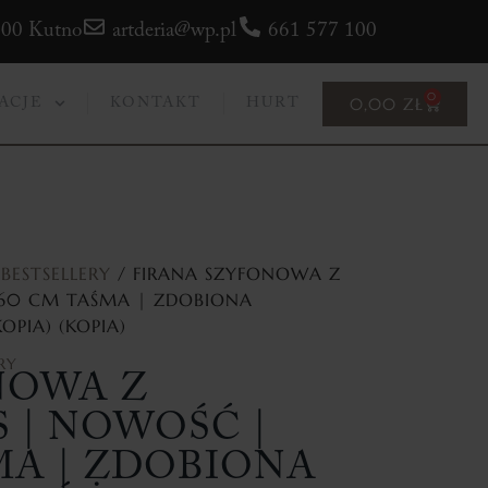
300 Kutno
artderia@wp.pl
661 577 100
0
0,00
ZŁ
ACJE
KONTAKT
HURT
BESTSELLERY
/ FIRANA SZYFONOWA Z
160 CM TAŚMA | ZDOBIONA
OPIA) (KOPIA)
RY
NOWA Z
S | NOWOŚĆ |
ŚMA | ZDOBIONA