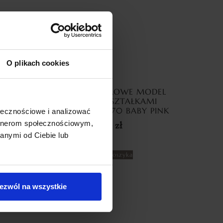
O plikach cookies
TOR Z
ZASŁONY WELUROWE MODEL
SILVER
METOR Z KRYSZTAŁKAMI
NE
CYRKONIE 140×270 BABY PINK
ołecznościowe i analizować
artnerom społecznościowym,
69,99
zł
anymi od Ciebie lub
Dodaj do koszyka
ezwól na wszystkie