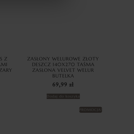
S Z
ZASŁONY WELUROWE ZŁOTY
AMI
DESZCZ 140X270 TAŚMA
ZARY
ZASŁONA VELVET WELUR
BUTELKA
69,99
zł
Dodaj do koszyka
PROMOCJA!