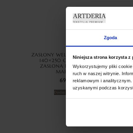
Zgoda
ZASŁONY WELUROWE MARMUR
ZAS
Niniejsza strona korzysta z
140×250 CM PRZELOTKA
ME
ZASŁONA DEKORACYJNA
CYR
Wykorzystujemy pliki cookie 
MARMUREK
ruch w naszej witrynie. Inf
69,99
zł
reklamowym i analitycznym. 
uzyskanymi podczas korzysta
Dodaj do koszyka