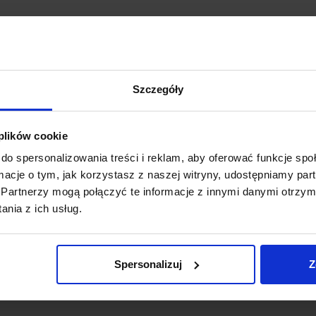
Szczegóły
ŁONY WELUROWE MODEL
ZASŁONY WELUROWE ME
 plików cookie
TOR Z KRYSZTAŁKAMI
KRYSZTAŁKAMI 140×250 
KONIE 140×250 CZARNY
ZASŁONY DEKORACYJ
do spersonalizowania treści i reklam, aby oferować funkcje sp
ZASŁONA CRYSTAL
ormacje o tym, jak korzystasz z naszej witryny, udostępniamy p
69,99
zł
69,99
zł
Partnerzy mogą połączyć te informacje z innymi danymi otrzym
nia z ich usług.
Dodaj do koszyka
Dodaj do koszyka
Spersonalizuj
Z