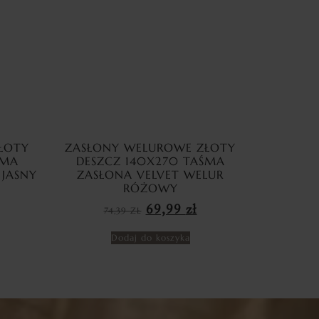
ŁOTY
ZASŁONY WELUROWE ZŁOTY
ŚMA
DESZCZ 140X270 TAŚMA
 JASNY
ZASŁONA VELVET WELUR
RÓŻOWY
69,99
zł
74,39
ZŁ
Dodaj do koszyka