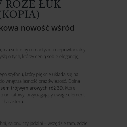
W RÓŻE ŁUK
(KOPIA)
tkowa nowość wśród
nętrza subtelny romantyzm i niepowtarzalny
yślą o tych, którzy cenią sobie elegancję,
ego szyfonu, który pięknie układa się na
do wnętrza jasność oraz świeżość. Dolna
sem trójwymiarowych róż 3D
, które
To unikatowy, przyciągający uwagę element,
o charakteru.
hni, salonu czy jadalni – wszędzie tam, gdzie