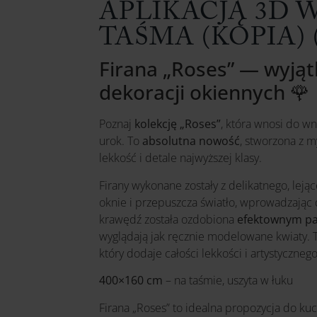
APLIKACJĄ 3D 
TAŚMA (KOPIA) 
Firana „Roses” — wyją
dekoracji okiennych 🌹
Poznaj
kolekcję „Roses”
, która wnosi do w
urok. To
absolutna nowość
, stworzona z m
lekkość i detale najwyższej klasy.
Firany wykonane zostały z delikatnego, lejąc
oknie i przepuszcza światło, wprowadzając 
krawędź została ozdobiona
efektownym pa
wyglądają jak ręcznie modelowane kwiaty. 
który dodaje całości lekkości i artystyczneg
400×160 cm
– na taśmie, uszyta w łuku
Firana „Roses” to idealna propozycja do kuc