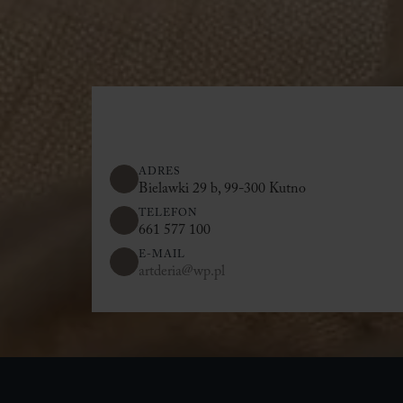
ADRES
Bielawki 29 b, 99-300 Kutno
TELEFON
661 577 100
E-MAIL
artderia@wp.pl