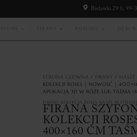
Bielawki 29 b, 99-
ASŁONY
FIRANY
POŚCIEL
DEKOR
STRONA GŁÓWNA
/
FIRANY
/
NASZE 
KOLEKCJI ROSES | NOWOŚĆ | 400×
APLIKACJĄ 3D W RÓŻE ŁUK TAŚMA (K
FIRANY
KOLEKCJA ROSES
NASZE BESTSELLE
FIRANA SZYFO
KOLEKCJI ROSE
400×160 CM TA