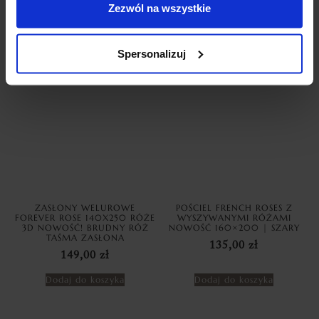
69,99
zł
69,99
zł
Zezwól na wszystkie
Dodaj do koszyka
Dodaj do koszyka
Spersonalizuj
ZASŁONY WELUROWE
POŚCIEL FRENCH ROSES Z
FOREVER ROSE 140X250 RÓŻE
WYSZYWANYMI RÓŻAMI
3D NOWOŚĆ! BRUDNY RÓŻ
NOWOŚĆ 160×200 | SZARY
TAŚMA ZASŁONA
135,00
zł
149,00
zł
Dodaj do koszyka
Dodaj do koszyka