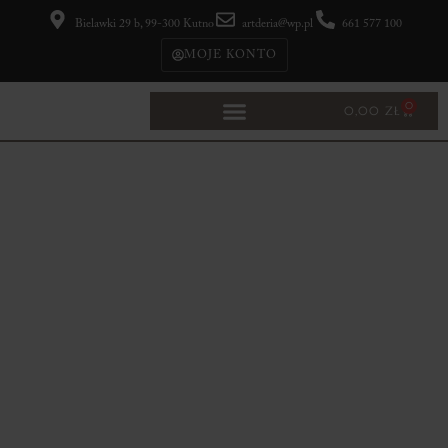
Bielawki 29 b, 99-300 Kutno
artderia@wp.pl
661 577 100
MOJE KONTO
0
0,00
ZŁ