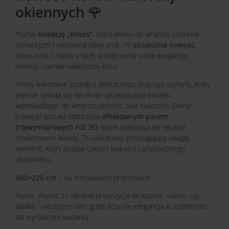
okiennych 🌹
Poznaj
kolekcję „Roses”
, która wnosi do wnętrza subtelny
romantyzm i niepowtarzalny urok. To
absolutna nowość
,
stworzona z myślą o tych, którzy cenią sobie elegancję,
lekkość i detale najwyższej klasy.
Firany wykonane zostały z delikatnego, lejącego szyfonu, który
pięknie układa się na oknie i przepuszcza światło,
wprowadzając do wnętrza jasność oraz świeżość. Dolna
krawędź została ozdobiona
efektownym pasem
trójwymiarowych róż 3D
, które wyglądają jak ręcznie
modelowane kwiaty. To unikatowy, przyciągający uwagę
element, który dodaje całości lekkości i artystycznego
charakteru.
400×220 cm
– na metalowych przelotkach
Firana „Roses” to idealna propozycja do kuchni, salonu czy
jadalni – wszędzie tam, gdzie liczy się elegancja w subtelnym,
ale wyrazistym wydaniu.