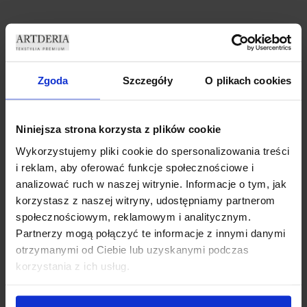
ZASŁONY WELUROWE
ZASŁONY WELUROWE MODEL
MARMUR 140×250 CM
METOR Z KRYSZTAŁKAMI
PRZELOTKA ZASŁONA
CYRKONIE 140×250 CZARNY
DEKORACYJNA MARMUREK
ZASŁONA CRYSTAL
69,99
zł
69,99
zł
Zgoda
Szczegóły
O plikach cookies
Dodaj do koszyka
Dodaj do koszyka
Niniejsza strona korzysta z plików cookie
Wykorzystujemy pliki cookie do spersonalizowania treści
i reklam, aby oferować funkcje społecznościowe i
analizować ruch w naszej witrynie. Informacje o tym, jak
korzystasz z naszej witryny, udostępniamy partnerom
społecznościowym, reklamowym i analitycznym.
Partnerzy mogą połączyć te informacje z innymi danymi
otrzymanymi od Ciebie lub uzyskanymi podczas
korzystania z ich usług.
ZASŁONY WELUROWE METOR
ZASŁONY WELUROWE MODEL
Z KRYSZTAŁKAMI 140×250
METOR Z KRYSZTAŁKAMI
SILVER ZASŁONY
CYRKONIE 140×270 BABY
DEKORACYJNE
PINK