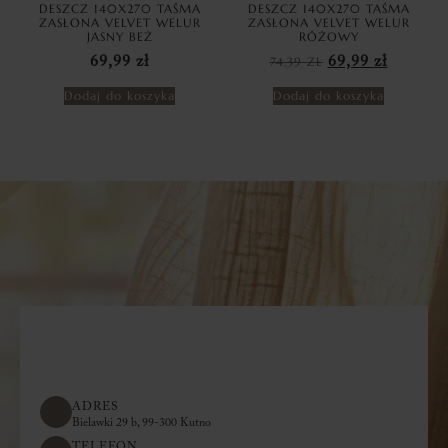
DESZCZ 140X270 TAŚMA
DESZCZ 140X270 TAŚMA
ZASŁONA VELVET WELUR
ZASŁONA VELVET WELUR
JASNY BEŻ
RÓŻOWY
69,99
zł
74,39
ZŁ
69,99
zł
Dodaj do koszyka
Dodaj do koszyka
ADRES
Bielawki 29 b, 99-300 Kutno
TELEFON