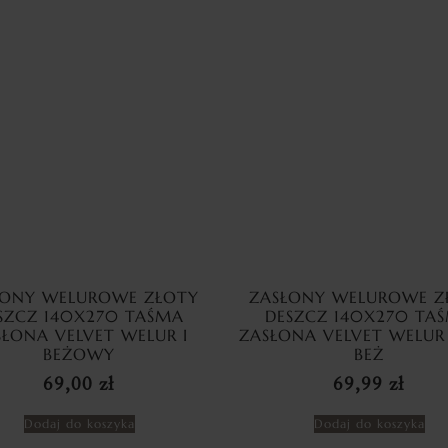
ŁONY WELUROWE ZŁOTY
ZASŁONY WELUROWE Z
SZCZ 140X270 TAŚMA
DESZCZ 140X270 TA
SŁONA VELVET WELUR I
ZASŁONA VELVET WELUR
BEŻOWY
BEŻ
69,00
zł
69,99
zł
Dodaj do koszyka
Dodaj do koszyka