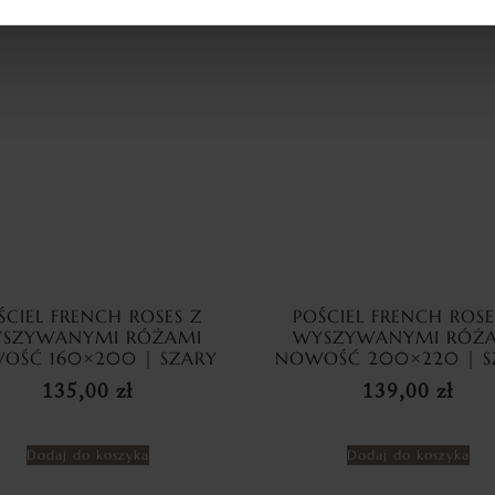
ŚCIEL FRENCH ROSES Z
POŚCIEL FRENCH ROSE
SZYWANYMI RÓŻAMI
WYSZYWANYMI RÓŻ
OŚĆ 160×200 | SZARY
NOWOŚĆ 200×220 | S
135,00
zł
139,00
zł
Dodaj do koszyka
Dodaj do koszyka