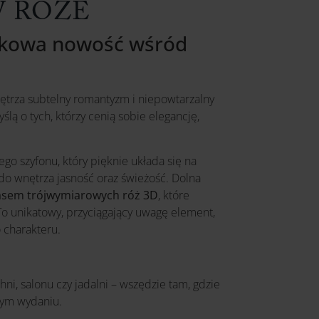
W RÓŻE
tkowa nowość wśród
nętrza subtelny romantyzm i niepowtarzalny
yślą o tych, którzy cenią sobie elegancję,
ego szyfonu, który pięknie układa się na
do wnętrza jasność oraz świeżość. Dolna
sem trójwymiarowych róż 3D
, które
To unikatowy, przyciągający uwagę element,
o charakteru.
hni, salonu czy jadalni – wszędzie tam, gdzie
stym wydaniu.