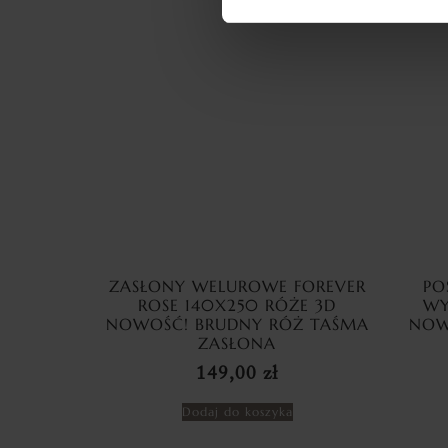
ZASŁONY WELUROWE FOREVER
PO
ROSE 140X250 RÓŻE 3D
WY
NOWOŚĆ! BRUDNY RÓŻ TAŚMA
NOW
ZASŁONA
149,00
zł
Dodaj do koszyka