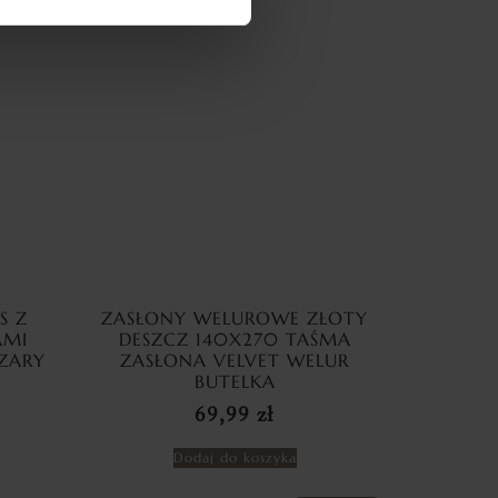
S Z
ZASŁONY WELUROWE ZŁOTY
AMI
DESZCZ 140X270 TAŚMA
ZARY
ZASŁONA VELVET WELUR
BUTELKA
69,99
zł
Dodaj do koszyka