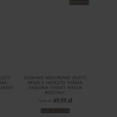
PROMOCJA!
ŁOTY
ZASŁONY WELUROWE ZŁOTY
ŚMA
DESZCZ 140X270 TAŚMA
 JASNY
ZASŁONA VELVET WELUR
RÓŻOWY
69,99
zł
74,39
ZŁ
Dodaj do koszyka