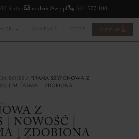
300 Kutno
artderia@wp.pl
661 577 100
0
0,00
ZŁ
ACJE
KONTAKT
HURT
CJA ROSES
/ FIRANA SZYFONOWA Z
250 CM TAŚMA | ZDOBIONA
RY
NOWA Z
S | NOWOŚĆ |
ŚMA | ZDOBIONA