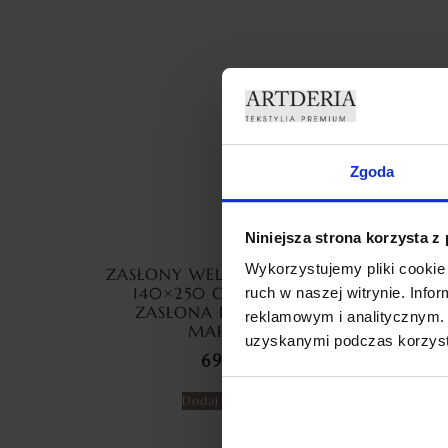
Zgoda
Niniejsza strona korzysta z
Wykorzystujemy pliki cookie 
ZASŁONY WELUROWE MARMUR
ZAS
140×250 CM PRZELOTKA
ME
ruch w naszej witrynie. Inf
ZASŁONA DEKORACYJNA
CYR
reklamowym i analitycznym. 
MARMUREK
uzyskanymi podczas korzysta
69,99
zł
Dodaj do koszyka