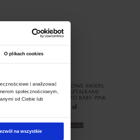
O plikach cookies
ołecznościowe i analizować
TOR Z
ZASŁONY WELUROWE MODEL
SILVER
METOR Z KRYSZTAŁKAMI
artnerom społecznościowym,
NE
CYRKONIE 140×270 BABY PINK
anymi od Ciebie lub
69,99
zł
Dodaj do koszyka
ezwól na wszystkie