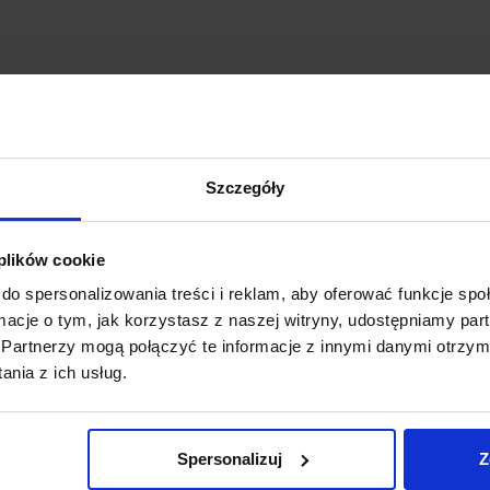
Szczegóły
 plików cookie
do spersonalizowania treści i reklam, aby oferować funkcje sp
ŁONY WELUROWE MODEL
ZASŁONY WELUROWE ME
TOR Z KRYSZTAŁKAMI
KRYSZTAŁKAMI 140×250 
ormacje o tym, jak korzystasz z naszej witryny, udostępniamy p
KONIE 140×250 CZARNY
ZASŁONY DEKORACYJ
Partnerzy mogą połączyć te informacje z innymi danymi otrzym
ZASŁONA CRYSTAL
nia z ich usług.
69,99
zł
69,99
zł
Dodaj do koszyka
Dodaj do koszyka
Spersonalizuj
Z