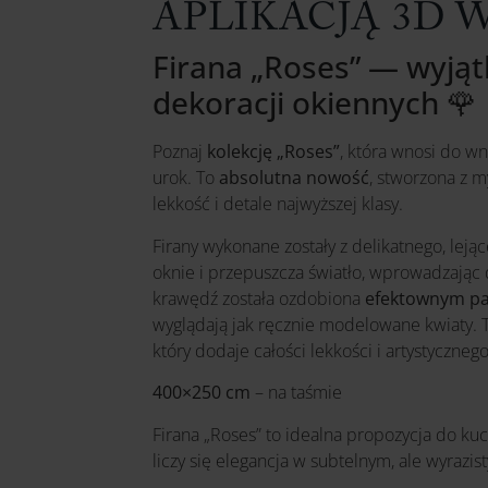
APLIKACJĄ 3D 
Firana „Roses” — wyją
dekoracji okiennych 🌹
Poznaj
kolekcję „Roses”
, która wnosi do w
urok. To
absolutna nowość
, stworzona z m
lekkość i detale najwyższej klasy.
Firany wykonane zostały z delikatnego, lejąc
oknie i przepuszcza światło, wprowadzając 
krawędź została ozdobiona
efektownym pa
wyglądają jak ręcznie modelowane kwiaty. 
który dodaje całości lekkości i artystyczneg
400×250 cm
– na taśmie
Firana „Roses” to idealna propozycja do kuc
liczy się elegancja w subtelnym, ale wyrazi