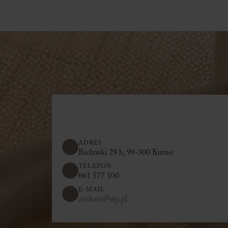
ADRES
Bielawki 29 b, 99-300 Kutno
TELEFON
661 577 100
E-MAIL
artderia@wp.pl