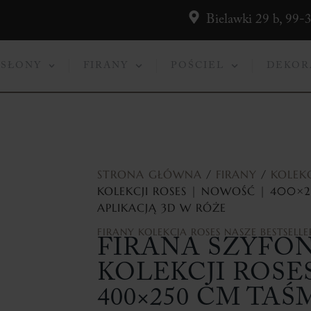
Bielawki 29 b, 99-
ASŁONY
FIRANY
POŚCIEL
DEKOR
STRONA GŁÓWNA
/
FIRANY
/
KOLEK
KOLEKCJI ROSES | NOWOŚĆ | 400×
APLIKACJĄ 3D W RÓŻE
FIRANY
KOLEKCJA ROSES
NASZE BESTSELLE
FIRANA SZYFO
KOLEKCJI ROSE
400×250 CM TA