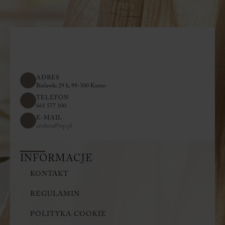
ADRES
Bielawki 29 b, 99-300 Kutno
TELEFON
661 577 100
E-MAIL
artderia@wp.pl
INFORMACJE
KONTAKT
REGULAMIN
POLITYKA COOKIE