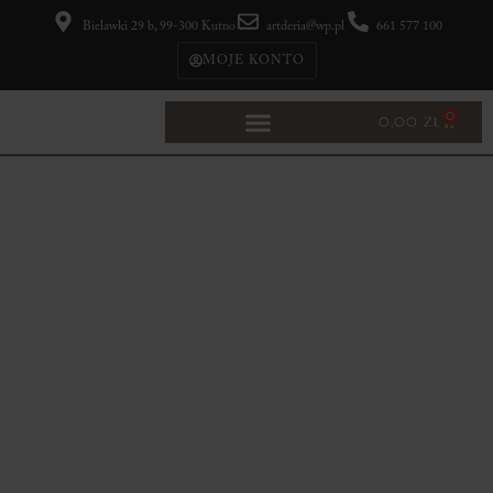
Bielawki 29 b, 99-300 Kutno
artderia@wp.pl
661 577 100
MOJE KONTO
0
0,00
ZŁ