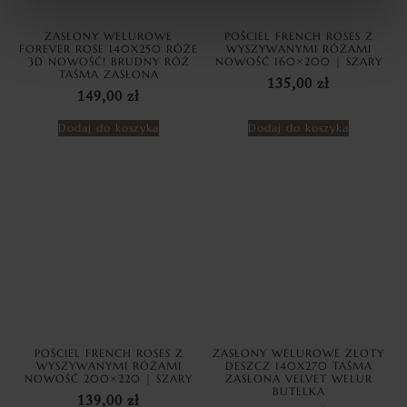
ZASŁONY WELUROWE
POŚCIEL FRENCH ROSES Z
FOREVER ROSE 140X250 RÓŻE
WYSZYWANYMI RÓŻAMI
3D NOWOŚĆ! BRUDNY RÓŻ
NOWOŚĆ 160×200 | SZARY
TAŚMA ZASŁONA
135,00
zł
149,00
zł
Dodaj do koszyka
Dodaj do koszyka
POŚCIEL FRENCH ROSES Z
ZASŁONY WELUROWE ZŁOTY
WYSZYWANYMI RÓŻAMI
DESZCZ 140X270 TAŚMA
NOWOŚĆ 200×220 | SZARY
ZASŁONA VELVET WELUR
BUTELKA
139,00
zł