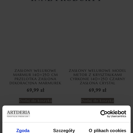
ZASŁONY WELUROWE
ZASŁONY WELUROWE MODEL
MARMUR 140×250 CM
METOR Z KRYSZTAŁKAMI
PRZELOTKA ZASŁONA
CYRKONIE 140×250 CZARNY
DEKORACYJNA MARMUREK
ZASŁONA CRYSTAL
69,99
zł
69,99
zł
Dodaj do koszyka
Dodaj do koszyka
Zgoda
Szczegóły
O plikach cookies