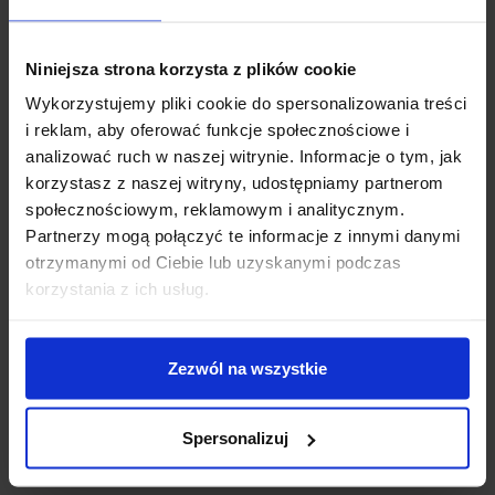
Niniejsza strona korzysta z plików cookie
Wykorzystujemy pliki cookie do spersonalizowania treści
i reklam, aby oferować funkcje społecznościowe i
ZASŁONY WELUROWE METOR
ZASŁONY WELUROWE MODEL
analizować ruch w naszej witrynie. Informacje o tym, jak
Z KRYSZTAŁKAMI 140×250
METOR Z KRYSZTAŁKAMI
korzystasz z naszej witryny, udostępniamy partnerom
SILVER ZASŁONY
CYRKONIE 140×270 BABY
DEKORACYJNE
PINK
społecznościowym, reklamowym i analitycznym.
69,99
zł
69,99
zł
Partnerzy mogą połączyć te informacje z innymi danymi
otrzymanymi od Ciebie lub uzyskanymi podczas
Dodaj do koszyka
Dodaj do koszyka
korzystania z ich usług.
Zezwól na wszystkie
Spersonalizuj