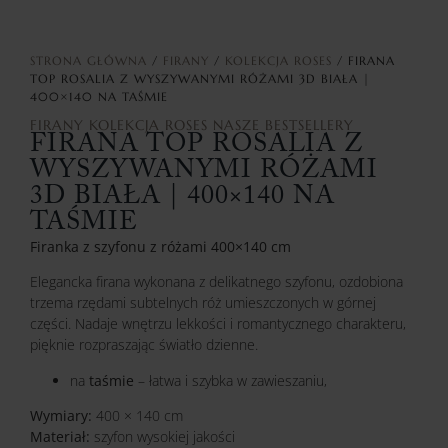
STRONA GŁÓWNA
/
FIRANY
/
KOLEKCJA ROSES
/ FIRANA
TOP ROSALIA Z WYSZYWANYMI RÓŻAMI 3D BIAŁA |
400×140 NA TAŚMIE
FIRANY
KOLEKCJA ROSES
NASZE BESTSELLERY
FIRANA TOP ROSALIA Z
WYSZYWANYMI RÓŻAMI
3D BIAŁA | 400×140 NA
TAŚMIE
Firanka z szyfonu z różami 400×140 cm
Elegancka firana wykonana z delikatnego szyfonu, ozdobiona
trzema rzędami subtelnych róż umieszczonych w górnej
części. Nadaje wnętrzu lekkości i romantycznego charakteru,
pięknie rozpraszając światło dzienne.
na
taśmie
– łatwa i szybka w zawieszaniu,
Wymiary:
400 × 140 cm
Materiał:
szyfon wysokiej jakości