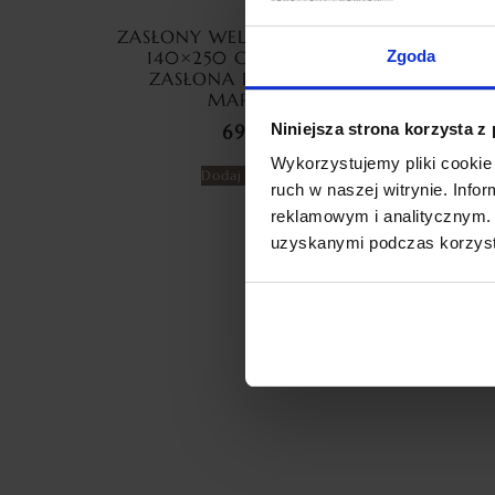
ZASŁONY WELUROWE MARMUR
ZAS
140×250 CM PRZELOTKA
ME
Zgoda
ZASŁONA DEKORACYJNA
CYR
MARMUREK
Niniejsza strona korzysta z
69,99
zł
Wykorzystujemy pliki cookie 
Dodaj do koszyka
ruch w naszej witrynie. Inf
reklamowym i analitycznym. 
uzyskanymi podczas korzysta