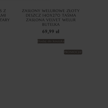
S Z
ZASŁONY WELUROWE ZŁOTY
AMI
DESZCZ 140X270 TAŚMA
ZARY
ZASŁONA VELVET WELUR
BUTELKA
69,99
zł
Dodaj do koszyka
PROMOCJA!