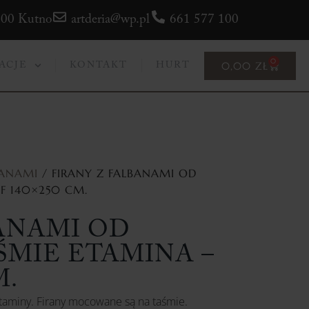
300 Kutno
artderia@wp.pl
661 577 100
0
0,00
ZŁ
ACJE
KONTAKT
HURT
BANAMI
/ FIRANY Z FALBANAMI OD
F 140×250 CM.
ANAMI OD
ŚMIE ETAMINA –
M.
etaminy. Firany mocowane są na taśmie.