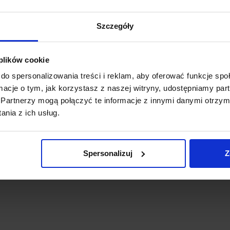
ŁONY WELUROWE MODEL
ZASŁONY WELUROWE ME
TOR Z KRYSZTAŁKAMI
KRYSZTAŁKAMI 140×250 
Szczegóły
KONIE 140×250 CZARNY
ZASŁONY DEKORACYJ
ZASŁONA CRYSTAL
69,99
zł
 plików cookie
69,99
zł
do spersonalizowania treści i reklam, aby oferować funkcje sp
Dodaj do koszyka
Dodaj do koszyka
ormacje o tym, jak korzystasz z naszej witryny, udostępniamy p
Partnerzy mogą połączyć te informacje z innymi danymi otrzym
nia z ich usług.
Spersonalizuj
Z