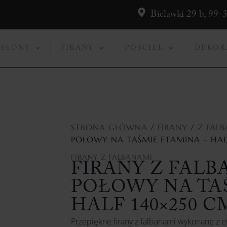
Bielawki 29 b, 99-
ASŁONY
FIRANY
POŚCIEL
DEKOR
STRONA GŁÓWNA
/
FIRANY
/
Z FAL
POŁOWY NA TAŚMIE ETAMINA – HAL
FIRANY
Z FALBANAMI
FIRANY Z FALB
POŁOWY NA TA
HALF 140×250 C
Przepiękne firany z falbanami wykonane z 