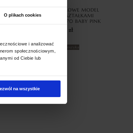
TOR Z
ZASŁONY WELUROWE MODEL
SILVER
METOR Z KRYSZTAŁKAMI
O plikach cookies
NE
CYRKONIE 140×270 BABY PINK
69,99
zł
ołecznościowe i analizować
Dodaj do koszyka
artnerom społecznościowym,
anymi od Ciebie lub
ezwól na wszystkie