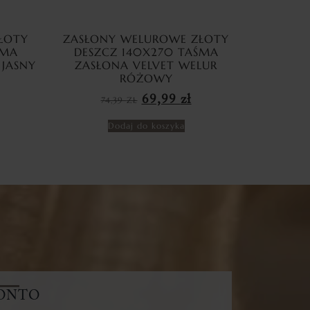
ŁOTY
ZASŁONY WELUROWE ZŁOTY
ŚMA
DESZCZ 140X270 TAŚMA
 JASNY
ZASŁONA VELVET WELUR
RÓŻOWY
69,99
zł
74,39
ZŁ
Dodaj do koszyka
ONTO