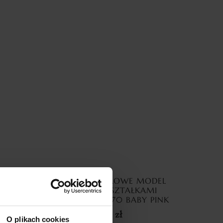
TOR Z
ZASŁONY WELUROWE MODEL
SILVER
METOR Z KRYSZTAŁKAMI
NE
CYRKONIE 140×270 BABY PINK
69,99
zł
O plikach cookies