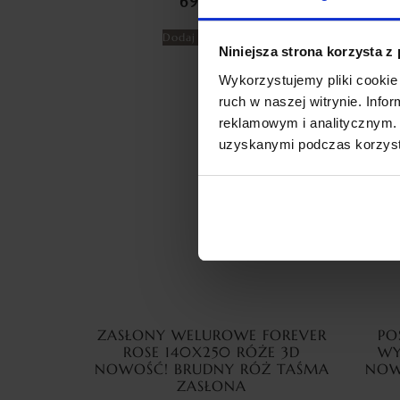
69,99
zł
Dodaj do koszyka
Niniejsza strona korzysta z
Wykorzystujemy pliki cookie 
ruch w naszej witrynie. Inf
reklamowym i analitycznym. 
uzyskanymi podczas korzysta
ZASŁONY WELUROWE FOREVER
PO
ROSE 140X250 RÓŻE 3D
WY
NOWOŚĆ! BRUDNY RÓŻ TAŚMA
NOW
ZASŁONA