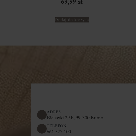
69,99
zł
Dodaj do koszyka
ADRES
Bielawki 29 b, 99-300 Kutno
TELEFON
661 577 100