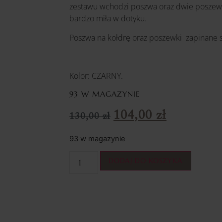
zestawu wchodzi poszwa oraz dwie poszewk
bardzo miła w dotyku.
Poszwa na kołdrę oraz poszewki zapinane s
Kolor: CZARNY.
93 W MAGAZYNIE
104,00
zł
130,00
zł
93 w magazynie
DODAJ DO KOSZYKA