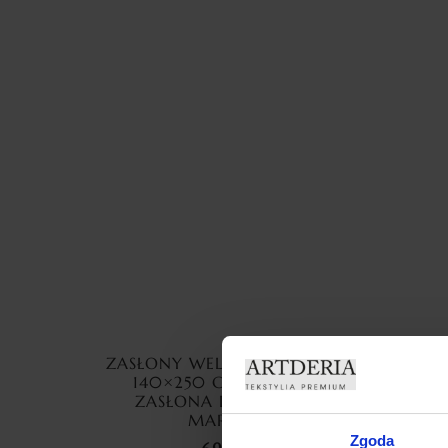
ZASŁONY WELUROWE MARMUR
ZAS
140×250 CM PRZELOTKA
ME
ZASŁONA DEKORACYJNA
CYR
MARMUREK
Zgoda