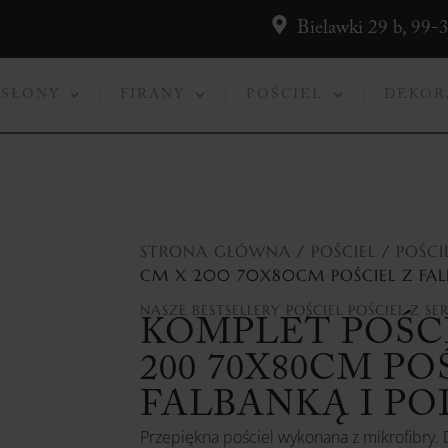
Bielawki 29 b, 99-
ASŁONY
FIRANY
POŚCIEL
DEKOR
STRONA GŁÓWNA
/
POŚCIEL
/
POŚCI
CM X 200 70X80CM POŚCIEL Z FAL
NASZE BESTSELLERY
POŚCIEL
POŚCIEL Z S
KOMPLET POŚCI
200 70X80CM PO
FALBANKĄ I P
Przepiękna pościel wykonana z mikrofibry.