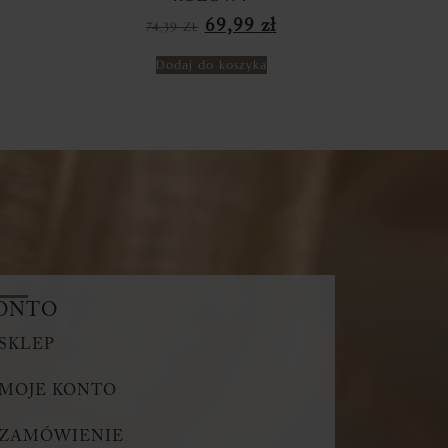
69,99
zł
74,39
ZŁ
Dodaj do koszyka
ONTO
SKLEP
MOJE KONTO
ZAMÓWIENIE