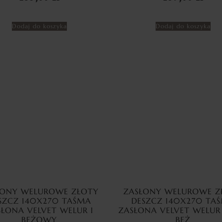
Dodaj do koszyka
Dodaj do koszyka
ŁONY WELUROWE ZŁOTY
ZASŁONY WELUROWE Z
SZCZ 140X270 TAŚMA
DESZCZ 140X270 TA
SŁONA VELVET WELUR I
ZASŁONA VELVET WELUR
BEŻOWY
BEŻ