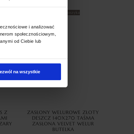
Dodaj do koszyka
ołecznościowe i analizować
artnerom społecznościowym,
anymi od Ciebie lub
ezwól na wszystkie
S Z
ZASŁONY WELUROWE ZŁOTY
AMI
DESZCZ 140X270 TAŚMA
ZARY
ZASŁONA VELVET WELUR
BUTELKA