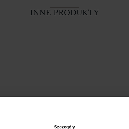
INNE PRODUKTY
ŁONY WELUROWE MODEL
ZASŁONY WELUROWE ME
TOR Z KRYSZTAŁKAMI
KRYSZTAŁKAMI 140×250 
KONIE 140×250 CZARNY
ZASŁONY DEKORACYJ
ZASŁONA CRYSTAL
69,99
zł
Szczegóły