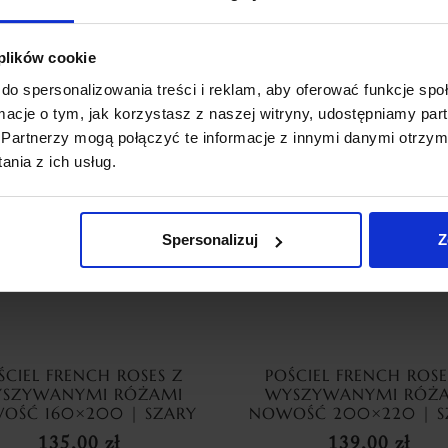
69,99
zł
Dodaj do koszyka
Dodaj do koszyka
 plików cookie
do spersonalizowania treści i reklam, aby oferować funkcje sp
ormacje o tym, jak korzystasz z naszej witryny, udostępniamy p
Partnerzy mogą połączyć te informacje z innymi danymi otrzym
nia z ich usług.
Spersonalizuj
Z
ŚCIEL FRENCH ROSES Z
POŚCIEL FRENCH ROSE
SZYWANYMI RÓŻAMI
WYSZYWANYMI RÓŻ
OŚĆ 160×200 | SZARY
NOWOŚĆ 200×220 | S
135,00
zł
139,00
zł