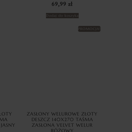
69,99
zł
Dodaj do koszyka
PROMOCJA!
ŁOTY
ZASŁONY WELUROWE ZŁOTY
ŚMA
DESZCZ 140X270 TAŚMA
 JASNY
ZASŁONA VELVET WELUR
RÓŻOWY