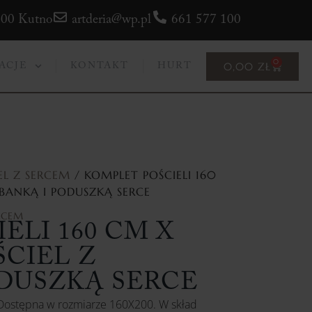
300 Kutno
artderia@wp.pl
661 577 100
0
0,00
ZŁ
ACJE
KONTAKT
HURT
EL Z SERCEM
/ KOMPLET POŚCIELI 160
BANKĄ I PODUSZKĄ SERCE
ERCEM
ELI 160 CM X
ŚCIEL Z
ODUSZKĄ SERCE
 Dostępna w rozmiarze 160X200. W skład