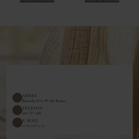
ADRES
Bielawki 29 b, 99-300 Kutno
TELEFON
661 577 100
E-MAIL
artderia@wp.pl