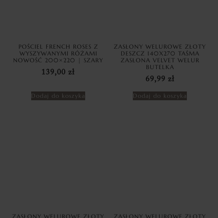
POŚCIEL FRENCH ROSES Z
ZASŁONY WELUROWE ZŁOTY
WYSZYWANYMI RÓŻAMI
DESZCZ 140X270 TAŚMA
NOWOŚĆ 200×220 | SZARY
ZASŁONA VELVET WELUR
BUTELKA
139,00
zł
69,99
zł
Dodaj do koszyka
Dodaj do koszyka
ZASŁONY WELUROWE ZŁOTY
ZASŁONY WELUROWE ZŁOTY