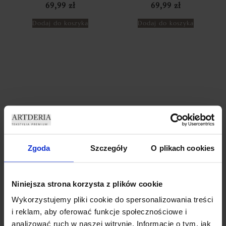
69,99
zł
69,99
zł
Dodaj do koszyka
Dodaj do koszyka
Zgoda
Szczegóły
O plikach cookies
ZASŁONY WELUROWE METOR
ZASŁONY WELUROWE MODEL
Z KRYSZTAŁKAMI 140×250
METOR Z KRYSZTAŁKAMI
SILVER ZASŁONY
CYRKONIE 140×270 BABY
DEKORACYJNE
PINK
69,99
zł
69,99
zł
Niniejsza strona korzysta z plików cookie
Wykorzystujemy pliki cookie do spersonalizowania treści
Dodaj do koszyka
Dodaj do koszyka
i reklam, aby oferować funkcje społecznościowe i
analizować ruch w naszej witrynie. Informacje o tym, jak