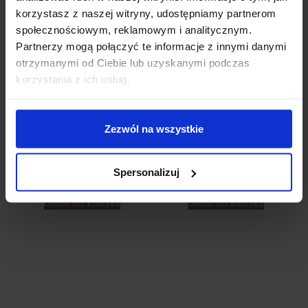
korzystasz z naszej witryny, udostępniamy partnerom
społecznościowym, reklamowym i analitycznym.
Partnerzy mogą połączyć te informacje z innymi danymi
otrzymanymi od Ciebie lub uzyskanymi podczas
korzystania z ich usług.
Zezwól na wszystkie
ZASŁONY WELUROWE
POŚCIEL FRENCH ROSES Z
FOREVER ROSE 140X250 RÓŻE
WYSZYWANYMI RÓŻAMI
3D NOWOŚĆ! BRUDNY RÓŻ
NOWOŚĆ 160×200 | SZARY
TAŚMA ZASŁONA
135,00
zł
Spersonalizuj
149,00
zł
Dodaj do koszyka
Dodaj do koszyka