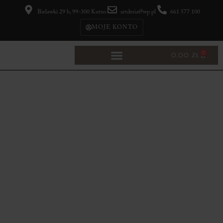
Bielawki 29 b, 99-300 Kutno
artderia@wp.pl
661 577 100
MOJE KONTO
0
0,00
ZŁ