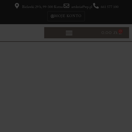
Bielawki 29 b, 99-300 Kutno
artderia@wp.pl
661 577 100
MOJE KONTO
0
0,00
ZŁ