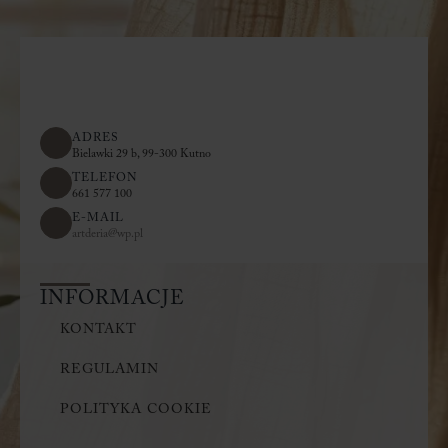
ADRES
Bielawki 29 b, 99-300 Kutno
TELEFON
661 577 100
E-MAIL
artderia@wp.pl
INFORMACJE
KONTAKT
REGULAMIN
POLITYKA COOKIE