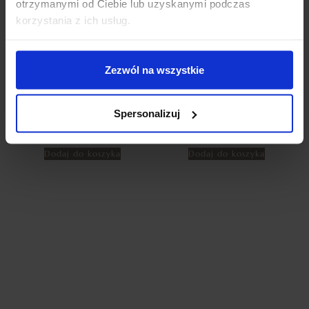
otrzymanymi od Ciebie lub uzyskanymi podczas
korzystania z ich usług.
Zezwól na wszystkie
ZASŁONY WELUROWE METOR
ZASŁONY WELUROWE MODEL
Z KRYSZTAŁKAMI 140×250
METOR Z KRYSZTAŁKAMI
SILVER ZASŁONY
CYRKONIE 140×270 BABY
Spersonalizuj
DEKORACYJNE
PINK
69,99
zł
69,99
zł
Dodaj do koszyka
Dodaj do koszyka