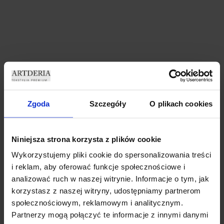
Zgoda
Szczegóły
O plikach cookies
ZASŁONY WELUROWE
ZASŁONY WELUROWE MODEL
MARMUR 140×250 CM
METOR Z KRYSZTAŁKAMI
PRZELOTKA ZASŁONA
CYRKONIE 140×250 CZARNY
DEKORACYJNA MARMUREK
ZASŁONA CRYSTAL
Niniejsza strona korzysta z plików cookie
69,99
zł
69,99
zł
Wykorzystujemy pliki cookie do spersonalizowania treści
Dodaj do koszyka
Dodaj do koszyka
i reklam, aby oferować funkcje społecznościowe i
analizować ruch w naszej witrynie. Informacje o tym, jak
korzystasz z naszej witryny, udostępniamy partnerom
społecznościowym, reklamowym i analitycznym.
Partnerzy mogą połączyć te informacje z innymi danymi