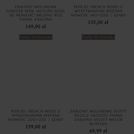
ZASŁONY WELUROWE
POŚCIEL FRENCH ROSES Z
FOREVER ROSE 140X250 RÓŻE
WYSZYWANYMI RÓŻAMI
3D NOWOŚĆ! BRUDNY RÓŻ
NOWOŚĆ 160×200 | SZARY
TAŚMA ZASŁONA
135,00
zł
149,00
zł
Dodaj do koszyka
Dodaj do koszyka
POŚCIEL FRENCH ROSES Z
ZASŁONY WELUROWE ZŁOTY
WYSZYWANYMI RÓŻAMI
DESZCZ 140X270 TAŚMA
NOWOŚĆ 200×220 | SZARY
ZASŁONA VELVET WELUR
BUTELKA
139,00
zł
69,99
zł