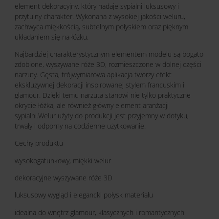
element dekoracyjny, który nadaje sypialni luksusowy i
przytulny charakter. Wykonana z wysokiej jakości weluru,
zachwyca miękkością, subtelnym połyskiem oraz pięknym
układaniem się na łóżku.
Najbardziej charakterystycznym elementem modelu są bogato
zdobione, wyszywane róże 3D, rozmieszczone w dolnej części
narzuty. Gęsta, trójwymiarowa aplikacja tworzy efekt
ekskluzywnej dekoracji inspirowanej stylem francuskim i
glamour. Dzięki temu narzuta stanowi nie tylko praktyczne
okrycie łóżka, ale również główny element aranżacji
sypialni.Welur użyty do produkcji jest przyjemny w dotyku,
trwały i odporny na codzienne użytkowanie.
Cechy produktu
wysokogatunkowy, miękki welur
dekoracyjne wyszywane róże 3D
luksusowy wygląd i elegancki połysk materiału
idealna do wnętrz glamour, klasycznych i romantycznych