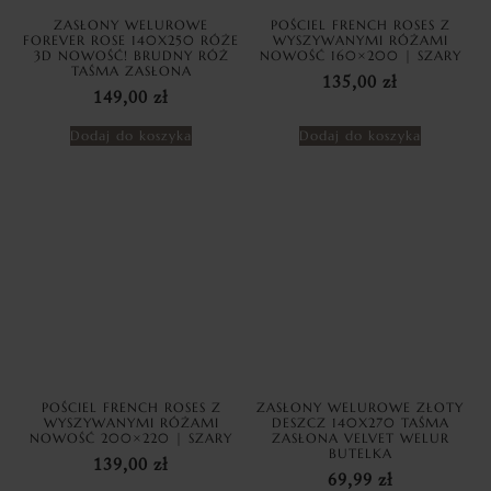
ZASŁONY WELUROWE
POŚCIEL FRENCH ROSES Z
FOREVER ROSE 140X250 RÓŻE
WYSZYWANYMI RÓŻAMI
3D NOWOŚĆ! BRUDNY RÓŻ
NOWOŚĆ 160×200 | SZARY
TAŚMA ZASŁONA
135,00
zł
149,00
zł
Dodaj do koszyka
Dodaj do koszyka
POŚCIEL FRENCH ROSES Z
ZASŁONY WELUROWE ZŁOTY
WYSZYWANYMI RÓŻAMI
DESZCZ 140X270 TAŚMA
NOWOŚĆ 200×220 | SZARY
ZASŁONA VELVET WELUR
BUTELKA
139,00
zł
69,99
zł