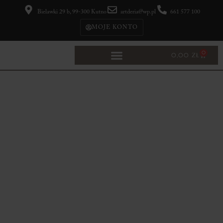
Bielawki 29 b, 99-300 Kutno
artderia@wp.pl
661 577 100
MOJE KONTO
0
0,00
ZŁ