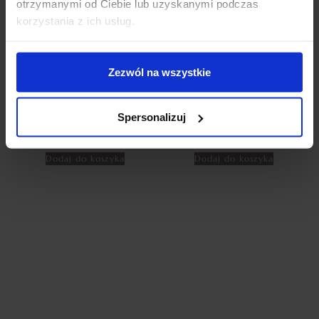
otrzymanymi od Ciebie lub uzyskanymi podczas
korzystania z ich usług.
Zezwól na wszystkie
ZASŁONY WELUROWE METOR
ZASŁONY WELUROWE MODEL
Z KRYSZTAŁKAMI 140×250
METOR Z KRYSZTAŁKAMI
SILVER ZASŁONY
CYRKONIE 140×270 BABY
Spersonalizuj
DEKORACYJNE
PINK
69,99
zł
69,99
zł
Dodaj do koszyka
Dodaj do koszyka