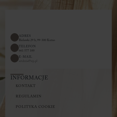
ADRES
Bielawki 29 b, 99-300 Kutno
TELEFON
661 577 100
E-MAIL
artderia@wp.pl
INFORMACJE
KONTAKT
REGULAMIN
POLITYKA COOKIE