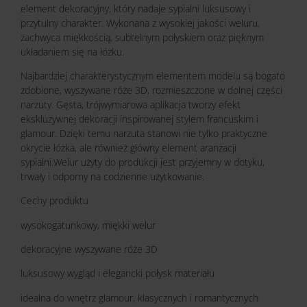
element dekoracyjny, który nadaje sypialni luksusowy i
przytulny charakter. Wykonana z wysokiej jakości weluru,
zachwyca miękkością, subtelnym połyskiem oraz pięknym
układaniem się na łóżku.
Najbardziej charakterystycznym elementem modelu są bogato
zdobione, wyszywane róże 3D, rozmieszczone w dolnej części
narzuty. Gęsta, trójwymiarowa aplikacja tworzy efekt
ekskluzywnej dekoracji inspirowanej stylem francuskim i
glamour. Dzięki temu narzuta stanowi nie tylko praktyczne
okrycie łóżka, ale również główny element aranżacji
sypialni.Welur użyty do produkcji jest przyjemny w dotyku,
trwały i odporny na codzienne użytkowanie.
Cechy produktu
wysokogatunkowy, miękki welur
dekoracyjne wyszywane róże 3D
luksusowy wygląd i elegancki połysk materiału
idealna do wnętrz glamour, klasycznych i romantycznych