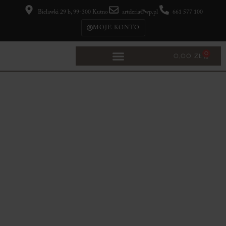
Bielawki 29 b, 99-300 Kutno
artderia@wp.pl
661 577 100
MOJE KONTO
0
0,00
ZŁ