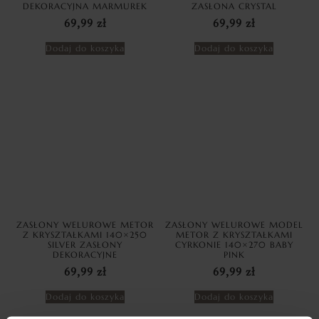
DEKORACYJNA MARMUREK
ZASŁONA CRYSTAL
69,99
zł
69,99
zł
Dodaj do koszyka
Dodaj do koszyka
ZASŁONY WELUROWE METOR
ZASŁONY WELUROWE MODEL
Z KRYSZTAŁKAMI 140×250
METOR Z KRYSZTAŁKAMI
SILVER ZASŁONY
CYRKONIE 140×270 BABY
DEKORACYJNE
PINK
69,99
zł
69,99
zł
Dodaj do koszyka
Dodaj do koszyka