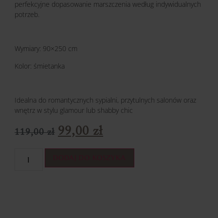
perfekcyjne dopasowanie marszczenia według indywidualnych
potrzeb.
Wymiary: 90×250 cm
Kolor: śmietanka
Idealna do romantycznych sypialni, przytulnych salonów oraz
wnętrz w stylu glamour lub shabby chic
99,00
zł
119,00
zł
DODAJ DO KOSZYKA