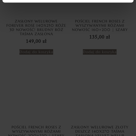
ZASŁONY WELUROWE
POŚCIEL FRENCH ROSES Z
FOREVER ROSE 140X250 RÓŻE
WYSZYWANYMI RÓŻAMI
3D NOWOŚĆ! BRUDNY RÓŻ
NOWOŚĆ 160×200 | SZARY
TAŚMA ZASŁONA
135,00
zł
149,00
zł
Dodaj do koszyka
Dodaj do koszyka
POŚCIEL FRENCH ROSES Z
ZASŁONY WELUROWE ZŁOTY
WYSZYWANYMI RÓŻAMI
DESZCZ 140X270 TAŚMA
NOWOŚĆ 200×220 | SZARY
ZASŁONA VELVET WELUR