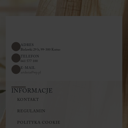
ADRES
Bielawki 29 b, 99-300 Kutno
TELEFON
661 577 100
E-MAIL
artderia@wp.pl
INFORMACJE
KONTAKT
REGULAMIN
POLITYKA COOKIE