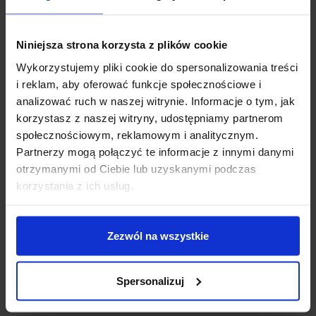
Niniejsza strona korzysta z plików cookie
Wykorzystujemy pliki cookie do spersonalizowania treści
i reklam, aby oferować funkcje społecznościowe i
ZASŁONY WELUROWE METOR
ZASŁONY WELUROWE MODEL
analizować ruch w naszej witrynie. Informacje o tym, jak
Z KRYSZTAŁKAMI 140×250
METOR Z KRYSZTAŁKAMI
korzystasz z naszej witryny, udostępniamy partnerom
SILVER ZASŁONY
CYRKONIE 140×270 BABY
DEKORACYJNE
PINK
społecznościowym, reklamowym i analitycznym.
69,99
zł
69,99
zł
Partnerzy mogą połączyć te informacje z innymi danymi
otrzymanymi od Ciebie lub uzyskanymi podczas
Dodaj do koszyka
Dodaj do koszyka
korzystania z ich usług.
Zezwól na wszystkie
Spersonalizuj