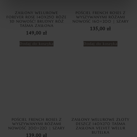
ZASŁONY WELUROWE
POŚCIEL FRENCH ROSES Z
FOREVER ROSE 140X250 RÓŻE
WYSZYWANYMI RÓŻAMI
3D NOWOŚĆ! BRUDNY RÓŻ
NOWOŚĆ 160×200 | SZARY
TAŚMA ZASŁONA
135,00
zł
149,00
zł
Dodaj do koszyka
Dodaj do koszyka
POŚCIEL FRENCH ROSES Z
ZASŁONY WELUROWE ZŁOTY
WYSZYWANYMI RÓŻAMI
DESZCZ 140X270 TAŚMA
NOWOŚĆ 200×220 | SZARY
ZASŁONA VELVET WELUR
BUTELKA
139,00
zł