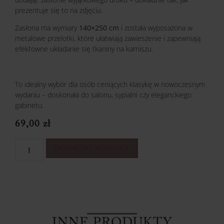
prezentuje się to na zdjęciu.
Zasłona ma wymiary
140×250 cm
i została wyposażona w
metalowe przelotki, które ułatwiają zawieszenie i zapewniają
efektowne układanie się tkaniny na karniszu.
To idealny wybór dla osób ceniących klasykę w nowoczesnym
wydaniu – doskonała do salonu, sypialni czy eleganckiego
gabinetu.
69,00
zł
DODAJ DO KOSZYKA
INNE PRODUKTY