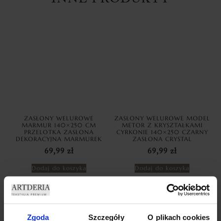
ZASŁONY WELUROWE
ZASŁONY WELUROWE MODEL
MARMUR 140×250 CM
METOR Z KRYSZTAŁKAMI
PRZELOTKA ZASŁONA
CYRKONIE 140×250 CZARNY
DEKORACYJNA MARMUREK
ZASŁONA CRYSTAL
69,99
zł
69,99
zł
Dodaj do koszyka
Dodaj do koszyka
Zgoda
Szczegóły
O plikach cookies