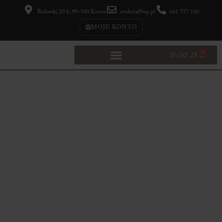
Bielawki 29 b, 99-300 Kutno
artderia@wp.pl
661 577 100
MOJE KONTO
0
0,00
ZŁ