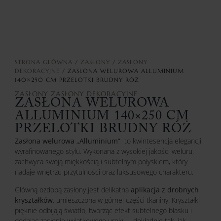
STRONA GŁÓWNA
/
ZASŁONY
/
ZASŁONY
DEKORACYJNE
/ ZASŁONA WELUROWA ALLUMINIUM
140×250 CM PRZELOTKI BRUDNY RÓŻ
ZASŁONY
ZASŁONY DEKORACYJNE
ZASŁONA WELUROWA
ALLUMINIUM 140×250 CM
PRZELOTKI BRUDNY RÓŻ
Zasłona welurowa „Alluminium”
to kwintesencja elegancji i
wyrafinowanego stylu. Wykonana z wysokiej jakości weluru,
zachwyca swoją miękkością i subtelnym połyskiem, który
nadaje wnętrzu przytulności oraz luksusowego charakteru.
Główną ozdobą zasłony jest delikatna
aplikacja z drobnych
kryształków
, umieszczona w górnej części tkaniny. Kryształki
pięknie odbijają światło, tworząc efekt subtelnego blasku i
dodając zasłonie wyjątkowego uroku – dokładnie tak, jak