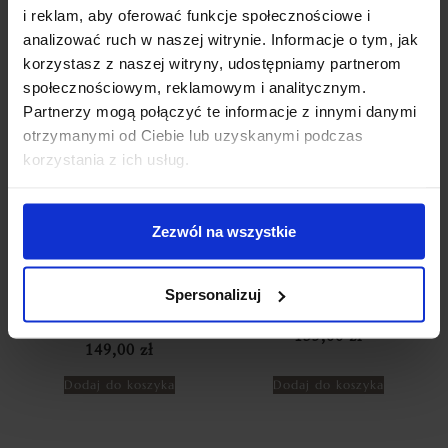
69,99
zł
69,99
zł
i reklam, aby oferować funkcje społecznościowe i
Dodaj do koszyka
Dodaj do koszyka
analizować ruch w naszej witrynie. Informacje o tym, jak
korzystasz z naszej witryny, udostępniamy partnerom
społecznościowym, reklamowym i analitycznym.
Partnerzy mogą połączyć te informacje z innymi danymi
otrzymanymi od Ciebie lub uzyskanymi podczas
korzystania z ich usług.
Zezwól na wszystkie
ZASŁONY WELUROWE
POŚCIEL FRENCH ROSES Z
Spersonalizuj
FOREVER ROSE 140X250 RÓŻE
WYSZYWANYMI RÓŻAMI
3D NOWOŚĆ! BRUDNY RÓŻ
NOWOŚĆ 160×200 | SZARY
TAŚMA ZASŁONA
135,00
zł
149,00
zł
Dodaj do koszyka
Dodaj do koszyka