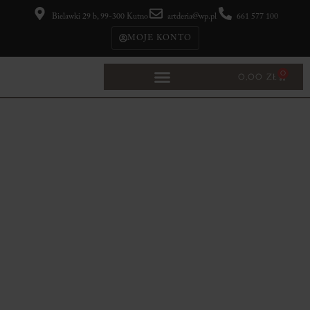
Bielawki 29 b, 99-300 Kutno
artderia@wp.pl
661 577 100
MOJE KONTO
0
0,00
ZŁ