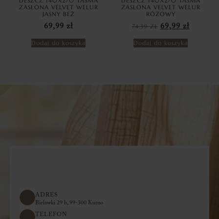
DESZCZ 140X270 TAŚMA
DESZCZ 140X270 TAŚMA
ZASŁONA VELVET WELUR
ZASŁONA VELVET WELUR
JASNY BEŻ
RÓŻOWY
69,99
zł
74,39
ZŁ
69,99
zł
Dodaj do koszyka
Dodaj do koszyka
ADRES
Bielawki 29 b, 99-300 Kutno
TELEFON