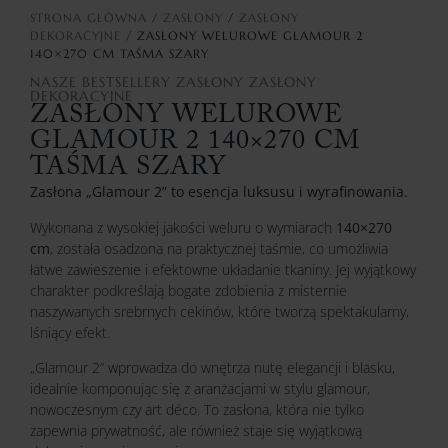
STRONA GŁÓWNA
/
ZASŁONY
/
ZASŁONY
DEKORACYJNE
/ ZASŁONY WELUROWE GLAMOUR 2
140×270 CM TAŚMA SZARY
NASZE BESTSELLERY
ZASŁONY
ZASŁONY
DEKORACYJNE
ZASŁONY WELUROWE
GLAMOUR 2 140×270 CM
TAŚMA SZARY
Zasłona „Glamour 2” to esencja luksusu i wyrafinowania.
Wykonana z wysokiej jakości weluru o wymiarach
140×270
cm
, została osadzona na praktycznej taśmie, co umożliwia
łatwe zawieszenie i efektowne układanie tkaniny. Jej wyjątkowy
charakter podkreślają bogate zdobienia z misternie
naszywanych srebrnych cekinów, które tworzą spektakularny,
lśniący efekt.
„Glamour 2” wprowadza do wnętrza nutę elegancji i blasku,
idealnie komponując się z aranżacjami w stylu glamour,
nowoczesnym czy art déco. To zasłona, która nie tylko
zapewnia prywatność, ale również staje się wyjątkową