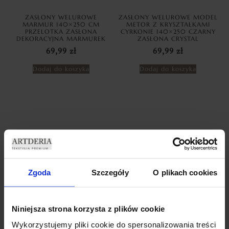
ZASŁONY WELUROWE
ZASŁONY WELUROWE MODEL
MARMUR 140×250 CM
METOR Z KRYSZTAŁKAMI
PRZELOTKA ZASŁONA
CYRKONIE 140×250 CZARNY
DEKORACYJNA MARMUREK
ZASŁONA CRYSTAL
69,99
zł
69,99
zł
Dodaj do koszyka
Dodaj do koszyka
Zgoda
Szczegóły
O plikach cookies
ZASŁONY WELUROWE METOR
ZASŁONY WELUROWE MODEL
Z KRYSZTAŁKAMI 140×250
METOR Z KRYSZTAŁKAMI
Niniejsza strona korzysta z plików cookie
SILVER ZASŁONY
CYRKONIE 140×270 BABY
DEKORACYJNE
PINK
Wykorzystujemy pliki cookie do spersonalizowania treści