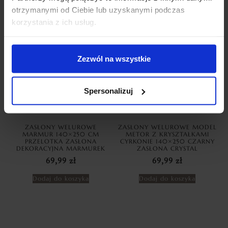
INNE PRODUKTY
otrzymanymi od Ciebie lub uzyskanymi podczas
korzystania z ich usług.
Zezwól na wszystkie
Spersonalizuj
ZASŁONY WELUROWE
ZASŁONY WELUROWE MODEL
MARMUR 140×250 CM
METOR Z KRYSZTAŁKAMI
PRZELOTKA ZASŁONA
CYRKONIE 140×250 CZARNY
DEKORACYJNA MARMUREK
ZASŁONA CRYSTAL
69,99
zł
69,99
zł
Dodaj do koszyka
Dodaj do koszyka