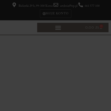
Bielawki 29 b, 99-300 Kutno
artderia@wp.pl
661 577 100
MOJE KONTO
0
0,00
ZŁ