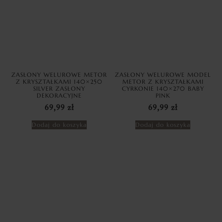
ZASŁONY WELUROWE METOR
ZASŁONY WELUROWE MODEL
Z KRYSZTAŁKAMI 140×250
METOR Z KRYSZTAŁKAMI
SILVER ZASŁONY
CYRKONIE 140×270 BABY
DEKORACYJNE
PINK
69,99
zł
69,99
zł
Dodaj do koszyka
Dodaj do koszyka