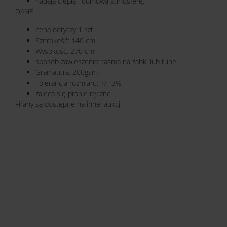
nadają ciepłą i domową atmosferę.
DANE
cena dotyczy 1 szt
Szerokość: 140 cm
Wysokość: 270 cm
sposób zawieszenia: taśma na żabki lub tunel
Gramatura: 200gsm
Tolerancja rozmiaru: +/- 3%
zaleca się pranie ręczne
Firany są dostępne na innej aukcji