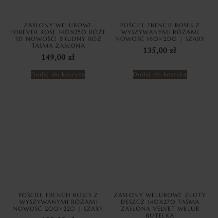
ZASŁONY WELUROWE
POŚCIEL FRENCH ROSES Z
FOREVER ROSE 140X250 RÓŻE
WYSZYWANYMI RÓŻAMI
3D NOWOŚĆ! BRUDNY RÓŻ
NOWOŚĆ 160×200 | SZARY
TAŚMA ZASŁONA
135,00
zł
149,00
zł
Dodaj do koszyka
Dodaj do koszyka
POŚCIEL FRENCH ROSES Z
ZASŁONY WELUROWE ZŁOTY
WYSZYWANYMI RÓŻAMI
DESZCZ 140X270 TAŚMA
NOWOŚĆ 200×220 | SZARY
ZASŁONA VELVET WELUR
BUTELKA