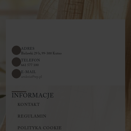
ADRES
Bielawki 29 b, 99-300 Kutno
TELEFON
661 577 100
E-MAIL
artderia@wp.pl
INFORMACJE
KONTAKT
REGULAMIN
POLITYKA COOKIE