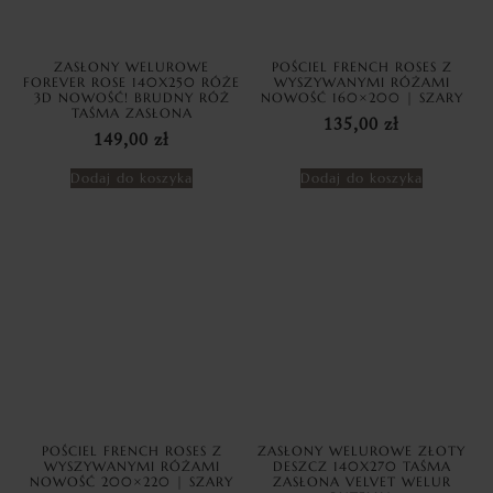
ZASŁONY WELUROWE
POŚCIEL FRENCH ROSES Z
FOREVER ROSE 140X250 RÓŻE
WYSZYWANYMI RÓŻAMI
3D NOWOŚĆ! BRUDNY RÓŻ
NOWOŚĆ 160×200 | SZARY
TAŚMA ZASŁONA
135,00
zł
149,00
zł
Dodaj do koszyka
Dodaj do koszyka
POŚCIEL FRENCH ROSES Z
ZASŁONY WELUROWE ZŁOTY
WYSZYWANYMI RÓŻAMI
DESZCZ 140X270 TAŚMA
NOWOŚĆ 200×220 | SZARY
ZASŁONA VELVET WELUR