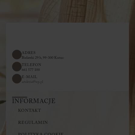
ADRES
Bielawki 29 b, 99-300 Kutno
TELEFON
661 577 100
E-MAIL
artderia@wp.pl
INFORMACJE
KONTAKT
REGULAMIN
POLITYKA COOKIE