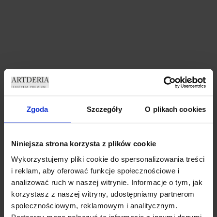
996 W MAGAZYNIE
69,99
zł
Zgoda
Szczegóły
O plikach cookies
74,39
zł
996 w magazynie
Niniejsza strona korzysta z plików cookie
DODAJ DO KOSZYKA
Wykorzystujemy pliki cookie do spersonalizowania treści
i reklam, aby oferować funkcje społecznościowe i
analizować ruch w naszej witrynie. Informacje o tym, jak
korzystasz z naszej witryny, udostępniamy partnerom
społecznościowym, reklamowym i analitycznym.
Partnerzy mogą połączyć te informacje z innymi danymi