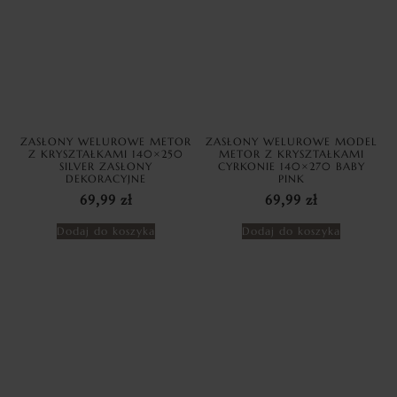
ZASŁONY WELUROWE METOR
ZASŁONY WELUROWE MODEL
Z KRYSZTAŁKAMI 140×250
METOR Z KRYSZTAŁKAMI
SILVER ZASŁONY
CYRKONIE 140×270 BABY
DEKORACYJNE
PINK
69,99
zł
69,99
zł
Dodaj do koszyka
Dodaj do koszyka