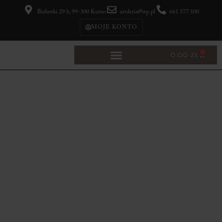
Bielawki 29 b, 99-300 Kutno
artderia@wp.pl
661 577 100
MOJE KONTO
0
0,00
ZŁ