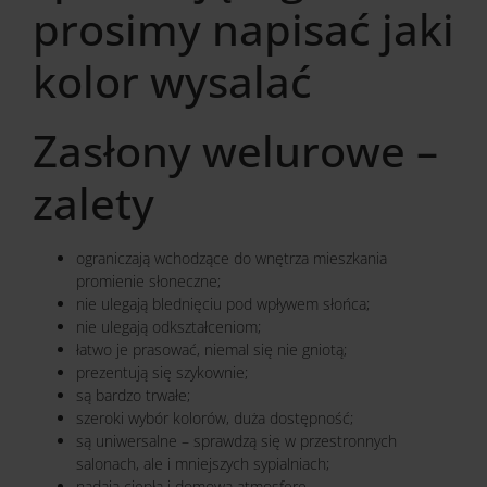
prosimy napisać jaki
kolor wysalać
Zasłony welurowe –
zalety
ograniczają wchodzące do wnętrza mieszkania
promienie słoneczne;
nie ulegają blednięciu pod wpływem słońca;
nie ulegają odkształceniom;
łatwo je prasować, niemal się nie gniotą;
prezentują się szykownie;
są bardzo trwałe;
szeroki wybór kolorów, duża dostępność;
są uniwersalne – sprawdzą się w przestronnych
salonach, ale i mniejszych sypialniach;
nadają ciepłą i domową atmosferę.