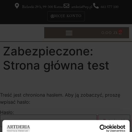
Bielawki 29 b, 99-300 Kutno
artderia@wp.pl
661 577 100
MOJE KONTO
0
0,00
ZŁ
Zabezpieczone:
Strona główna test
Treść jest chroniona hasłem. Aby ją zobaczyć, proszę
wpisać hasło:
Hasło: