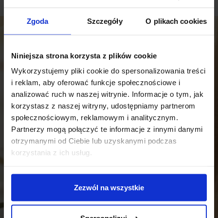
Zgoda
Szczegóły
O plikach cookies
Niniejsza strona korzysta z plików cookie
Wykorzystujemy pliki cookie do spersonalizowania treści
i reklam, aby oferować funkcje społecznościowe i
analizować ruch w naszej witrynie. Informacje o tym, jak
korzystasz z naszej witryny, udostępniamy partnerom
społecznościowym, reklamowym i analitycznym.
ADRES
Partnerzy mogą połączyć te informacje z innymi danymi
Bielawki 29 b, 99-300 Kutno
otrzymanymi od Ciebie lub uzyskanymi podczas
TELEFON
korzystania z ich usług.
661 577 100
E-MAIL
artderia@wp.pl
Zezwól na wszystkie
INFORMACJE