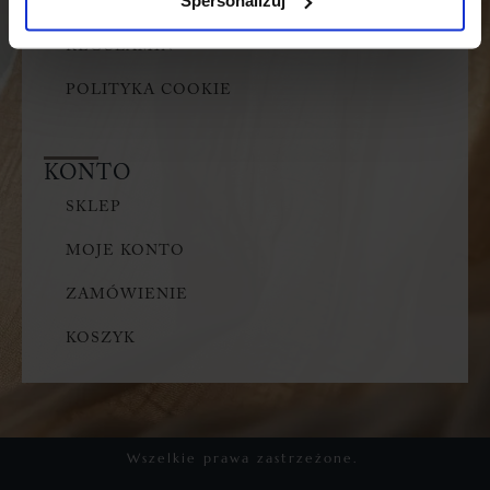
Spersonalizuj
KONTAKT
REGULAMIN
POLITYKA COOKIE
KONTO
SKLEP
MOJE KONTO
ZAMÓWIENIE
KOSZYK
Wszelkie prawa zastrzeżone.